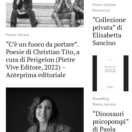
Poesia italiana
Recensioni
“Collezione
privata” di
Elisabetta
Poesia italiana
Sancino
“C’è un fuoco da portare”.
Poesie di Christian Tito, a
cura di Perìgeion (Pietre
Vive Editore, 2022) –
Anteprima editoriale
HomeBlog
Poesia italiana
“Dinosauri
psicopompi”
di Paola