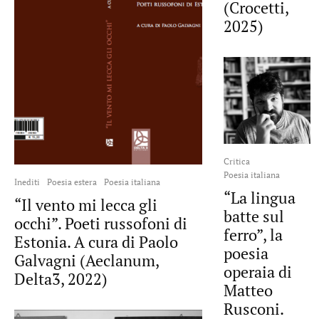
(Crocetti,
2025)
Critica
Poesia italiana
Inediti
Poesia estera
Poesia italiana
“La lingua
“Il vento mi lecca gli
batte sul
occhi”. Poeti russofoni di
ferro”, la
Estonia. A cura di Paolo
poesia
Galvagni (Aeclanum,
operaia di
Delta3, 2022)
Matteo
Rusconi.