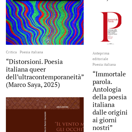
Critica
Poesia italiana
Anteprima
editoriale
“Distorsioni. Poesia
Poesia italiana
italiana queer
“Immortale
dell’ultracontemporaneità”
parola.
(Marco Saya, 2025)
Antologia
della poesia
italiana
dalle origini
ai giorni
nostri”