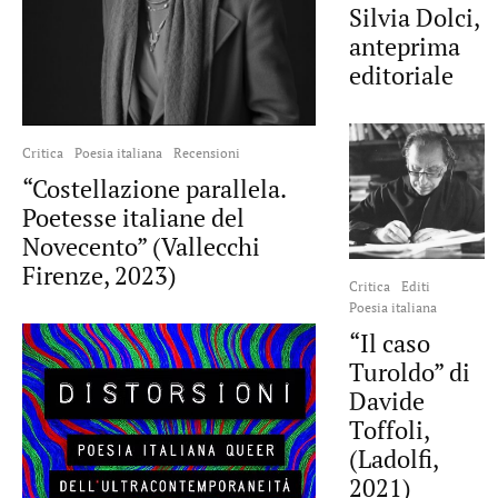
Silvia Dolci,
anteprima
editoriale
Critica
Poesia italiana
Recensioni
“Costellazione parallela.
Poetesse italiane del
Novecento” (Vallecchi
Firenze, 2023)
Critica
Editi
Poesia italiana
“Il caso
Turoldo” di
Davide
Toffoli,
(Ladolfi,
2021)