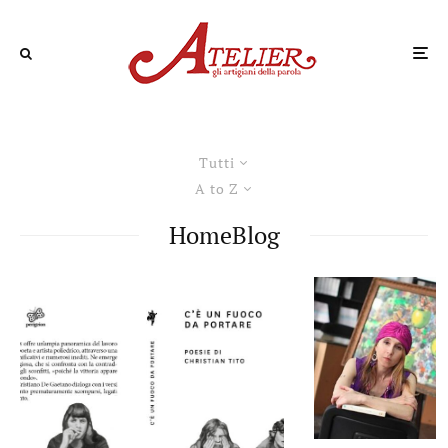
Tutti
A to Z
HomeBlog