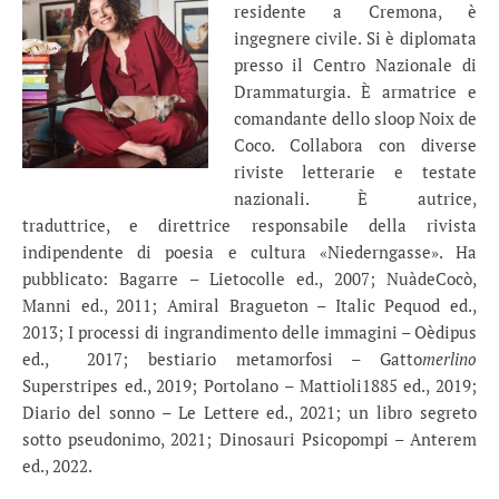
residente a Cremona, è
ingegnere civile. Si è diplomata
presso il Centro Nazionale di
Drammaturgia. È armatrice e
comandante dello sloop Noix de
Coco. Collabora con diverse
riviste letterarie e testate
nazionali. È autrice,
traduttrice, e direttrice responsabile della rivista
indipendente di poesia e cultura «Niederngasse». Ha
pubblicato: Bagarre – Lietocolle ed., 2007; NuàdeCocò,
Manni ed., 2011; Amiral Bragueton – Italic Pequod ed.,
2013; I processi di ingrandimento delle immagini – Oèdipus
ed., 2017; bestiario metamorfosi – Gatto
merlino
Superstripes ed., 2019; Portolano – Mattioli1885 ed., 2019;
Diario del sonno – Le Lettere ed., 2021; un libro segreto
sotto pseudonimo, 2021; Dinosauri Psicopompi – Anterem
ed., 2022.