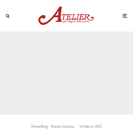
HomeBlog
Poesia italiana
·
14 Marzo 2022