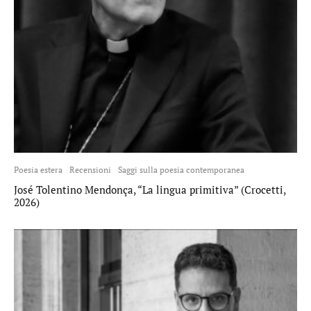
Poesia estera
Recensioni
Saggi sulla poesia contemporanea
José Tolentino Mendonça, “La lingua primitiva” (Crocetti,
2026)