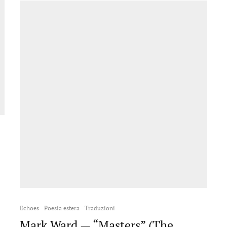
Echoes
Poesia estera
Traduzioni
Mark Ward — “Masters” (The