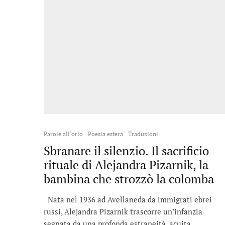
Parole all'orlo
Poesia estera
Traduzioni
Sbranare il silenzio. Il sacrificio
rituale di Alejandra Pizarnik, la
bambina che strozzò la colomba
Nata nel 1936 ad Avellaneda da immigrati ebrei
russi, Alejandra Pizarnik trascorre un’infanzia
segnata da una profonda estraneità, acuita...