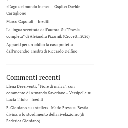
«L’ago del mondo in me» — Ospite: Davide
Castiglione
Marco Caporali — Inediti
La lingua sventrata dall’aurora. Su “Poesia
completa” di Alejandra Pizarnik (Crocetti, 2026)
Appunti per un addio: la casa protetta
dall’incendio. Inediti di Riccardo Delfino
Commenti recenti
Elena Deserventi: “Fiore di malva”, con
commento di Armando Saveriano – Versipelle
su
Lucia Triolo – Inediti
F. Giordano su «Atelier» - Mario Fresa
su
Bestia
divina, o lo stordimento della rivelazione. (di
Federica Giordano)