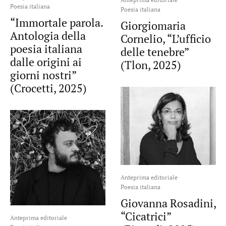
Poesia italiana
Poesia italiana
“Immortale parola.
Giorgiomaria
Antologia della
Cornelio, “L’ufficio
poesia italiana
delle tenebre”
dalle origini ai
(Tlon, 2025)
giorni nostri”
(Crocetti, 2025)
Anteprima editoriale
Poesia italiana
Giovanna Rosadini,
“Cicatrici”
Anteprima editoriale