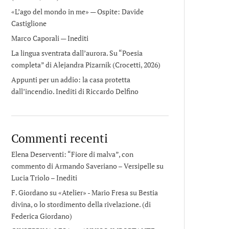
«L’ago del mondo in me» — Ospite: Davide
Castiglione
Marco Caporali — Inediti
La lingua sventrata dall’aurora. Su “Poesia
completa” di Alejandra Pizarnik (Crocetti, 2026)
Appunti per un addio: la casa protetta
dall’incendio. Inediti di Riccardo Delfino
Commenti recenti
Elena Deserventi: “Fiore di malva”, con
commento di Armando Saveriano – Versipelle
su
Lucia Triolo – Inediti
F. Giordano su «Atelier» - Mario Fresa
su
Bestia
divina, o lo stordimento della rivelazione. (di
Federica Giordano)