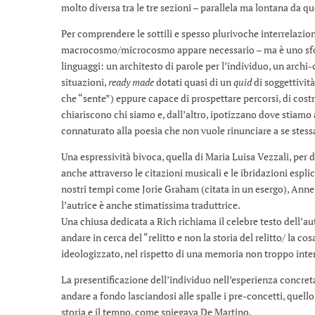
molto diversa tra le tre sezioni – parallela ma lontana da q
Per comprendere le sottili e spesso plurivoche interrelazio
macrocosmo/microcosmo appare necessario – ma è uno sfor
linguaggi: un architesto di parole per l’individuo, un archi-
situazioni,
ready made
dotati quasi di un
quid
di soggettività
che “sente”) eppure capace di prospettare percorsi, di costru
chiariscono chi siamo e, dall’altro, ipotizzano dove stiamo
connaturato alla poesia che non vuole rinunciare a se stess
Una espressività bivoca, quella di Maria Luisa Vezzali, per
anche attraverso le citazioni musicali e le ibridazioni espli
nostri tempi come Jorie Graham (citata in un esergo), Anne 
l’autrice è anche stimatissima traduttrice.
Una chiusa dedicata a Rich richiama il celebre testo dell’a
andare in cerca del “relitto e non la storia del relitto/ la c
ideologizzato, nel rispetto di una memoria non troppo inter
La presentificazione dell’individuo nell’esperienza concreta:
andare a fondo lasciandosi alle spalle i pre-concetti, quell
storia e il tempo, come spiegava De Martino.