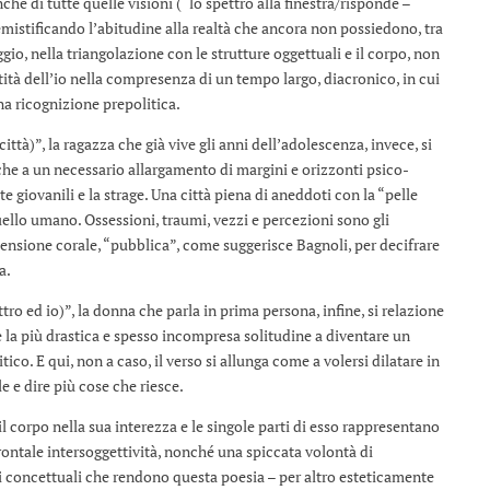
nché di tutte quelle visioni (“lo spettro alla finestra/risponde –
emistificando l’abitudine alla realtà che ancora non possiedono, tra
aggio, nella triangolazione con le strutture oggettuali e il corpo, non
tità dell’io nella compresenza di un tempo largo, diacronico, in cui
na ricognizione prepolitica.
città)”, la ragazza che già vive gli anni dell’adolescenza, invece, si
anche a un necessario allargamento di margini e orizzonti psico-
e giovanili e la strage. Una città piena di aneddoti con la “pelle
uello umano. Ossessioni, traumi, vezzi e percezioni sono gli
ensione corale, “pubblica”, come suggerisce Bagnoli, per decifrare
a.
ro ed io)”, la donna che parla in prima persona, infine, si relazione
 la più drastica e spesso incompresa solitudine a diventare un
ico. E qui, non a caso, il verso si allunga come a volersi dilatare in
 e dire più cose che riesce.
 il corpo nella sua interezza e le singole parti di esso rappresentano
rontale intersoggettività, nonché una spiccata volontà di
i concettuali che rendono questa poesia – per altro esteticamente