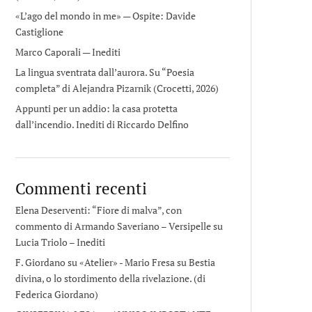
«L’ago del mondo in me» — Ospite: Davide
Castiglione
Marco Caporali — Inediti
La lingua sventrata dall’aurora. Su “Poesia
completa” di Alejandra Pizarnik (Crocetti, 2026)
Appunti per un addio: la casa protetta
dall’incendio. Inediti di Riccardo Delfino
Commenti recenti
Elena Deserventi: “Fiore di malva”, con
commento di Armando Saveriano – Versipelle
su
Lucia Triolo – Inediti
F. Giordano su «Atelier» - Mario Fresa
su
Bestia
divina, o lo stordimento della rivelazione. (di
Federica Giordano)