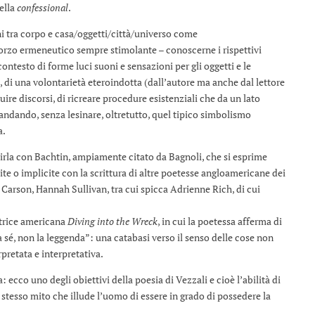
uella
confessional
.
ni tra corpo e casa/oggetti/città/universo come
zo ermeneutico sempre stimolante – conoscerne i rispettivi
contesto di forme luci suoni e sensazioni per gli oggetti e le
, di una volontarietà eteroindotta (dall’autore ma anche dal lettore
ire discorsi, di ricreare procedure esistenziali che da un lato
 andando, senza lesinare, oltretutto, quel tipico simbolismo
a.
 dirla con Bachtin, ampiamente citato da Bagnoli, che si esprime
cite o implicite con la scrittura di altre poetesse angloamericane dei
Carson, Hannah Sullivan, tra cui spicca Adrienne Rich, di cui
utrice americana
Diving into the Wreck
, in cui la poetessa afferma di
osa sé, non la leggenda”: una catabasi verso il senso delle cose non
pretata e interpretativa.
 ecco uno degli obiettivi della poesia di Vezzali e cioè l’abilità di
o stesso mito che illude l’uomo di essere in grado di possedere la