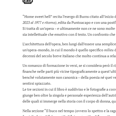
“Home sweet hell” recita l’esergo di Burns citato all’inizio
2023 al 1977 e ritorno)
, edita da Puntoacapo e con una post
Si tratta di un’opera – e ultimamente non ce ne sono molte co
sia intellettuale che emotivo con il testo. Un confronto che h
L’architettura dell’opera, ben lungi dall’essere una sempli
un’opera-mondo, in cui il mondo è quello specifico
milieu
d
decenni del secolo breve italiano che molto continua a rela
Un romanzo di formazione in versi, se si considera però il r
finanche nelle parti più vicine tipograficamente a quest’ult
benché volutamente non canonica – della poesia né quei ver
sentirsi spiazzato.
Le tre sezioni in cui il libro è suddiviso e le fotografie a 
giunge ben oltre la singola e personale esperienza dell’aut
delle quali si immerge nella storia con il corpo di donna, qu
Nella sezione “Il buco nel tempo (ovvero lo spettro e la raga