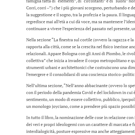
famiglia fatta di “elementi”, di “circostanti” e di “suoni” no
Corri, corri –”) che i più giovani scorgono, perturbando e d
la suggestione e il sogno, tra la profezia e la paura. Il lingu
regredisce mai all’età a cui dà voce, ma sa mantenere l’iden
continuare a vivere l’esperienza del passato nel presente, u
Nella sezione “La finestra sul cortile (ovvero la ragazza e la 
rapporta alla città, come se la crescita nel fisico inerisse 
relazionali. Appare Bologna con gli Anni di Piombo, le rivolt
collettiva” che inizia a invadere il corpo metropolitano e q
strumenti urbani e architettonici che costruiscono una dim
l’emergere e il consolidarsi di una coscienza storico-politic
Nell’ultima sezione, “Nell’anno abbacinante (ovvero lo spett
con il periodo della pandemia Covid e del lockdown in cui è
sentimento, un modo di essere collettivo, pubblico, iperpolit
un monologo joyciano, come a prendere più spazio possibile
In tutto il libro, la nominazione delle cose in relazione con
dei veri e propri ideologemi con un carattere di marcata e f
interdialogicità, posture espressive ma anche atteggiament