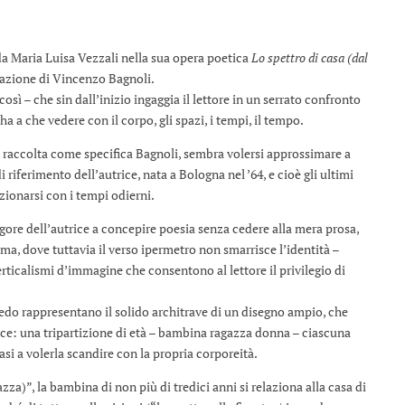
 da Maria Luisa Vezzali nella sua opera poetica
Lo spettro di casa (dal
fazione di Vincenzo Bagnoli.
sì – che sin dall’inizio ingaggia il lettore in un serrato confronto
a a che vedere con il corpo, gli spazi, i tempi, il tempo.
ce raccolta come specifica Bagnoli, sembra volersi approssimare a
i riferimento dell’autrice, nata a Bologna nel ’64, e cioè gli ultimi
zionarsi con i tempi odierni.
igore dell’autrice a concepire poesia senza cedere alla mera prosa,
ima, dove tuttavia il verso ipermetro non smarrisce l’identità –
ticalismi d’immagine che consentono al lettore il privilegio di
corredo rappresentano il solido architrave di un disegno ampio, che
rice: una tripartizione di età – bambina ragazza donna – ciascuna
asi a volerla scandire con la propria corporeità.
zza)”, la bambina di non più di tredici anni si relaziona alla casa di