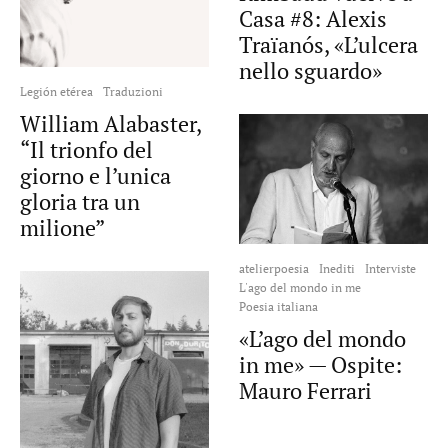
Casa #8: Alexis
Traïanós, «L’ulcera
nello sguardo»
Legión etérea
Traduzioni
William Alabaster,
“Il trionfo del
giorno e l’unica
gloria tra un
milione”
atelierpoesia
Inediti
Interviste
L'ago del mondo in me
Poesia italiana
«L’ago del mondo
in me» — Ospite:
Mauro Ferrari