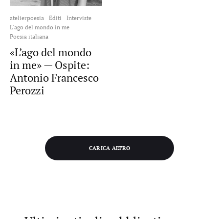
atelierpoesia
Editi
Interviste
L'ago del mondo in me
Poesia italiana
«L’ago del mondo
in me» — Ospite:
Antonio Francesco
Perozzi
CARICA ALTRO