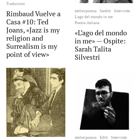
Traduzioni
atelierpoesia
Inediti
Interviste
Rimbaud Vuelve a
L'ago del mondo in me
Casa #10: Ted
Poesia italiana
Joans, «Jazz is my
«L’ago del mondo
religion and
in me» — Ospite:
Surrealism is my
Sarah Talita
point of view»
Silvestri
atelierpoesia
Editi
Interviste