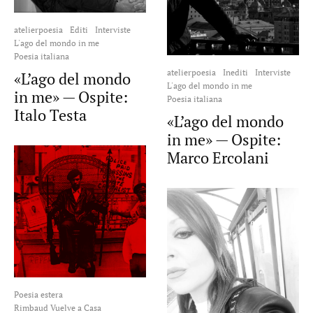
atelierpoesia
Editi
Interviste
L'ago del mondo in me
Poesia italiana
atelierpoesia
Inediti
Interviste
«L’ago del mondo
L'ago del mondo in me
in me» — Ospite:
Poesia italiana
Italo Testa
«L’ago del mondo
in me» — Ospite:
Marco Ercolani
Poesia estera
Rimbaud Vuelve a Casa