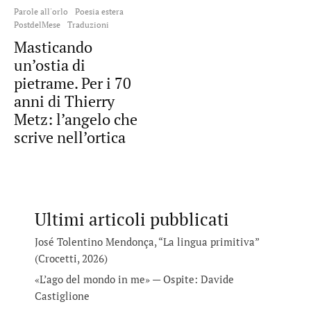
Parole all'orlo
Poesia estera
PostdelMese
Traduzioni
Masticando
un’ostia di
pietrame. Per i 70
anni di Thierry
Metz: l’angelo che
scrive nell’ortica
Ultimi articoli pubblicati
José Tolentino Mendonça, “La lingua primitiva”
(Crocetti, 2026)
«L’ago del mondo in me» — Ospite: Davide
Castiglione