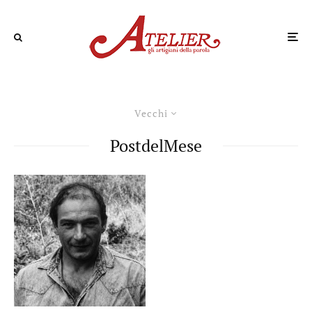
Vecchi
PostdelMese