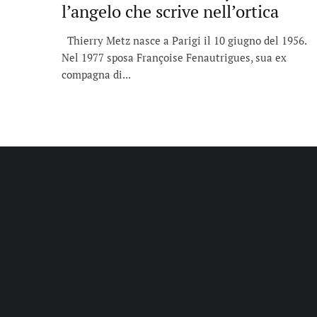
l’angelo che scrive nell’ortica
Thierry Metz nasce a Parigi il 10 giugno del 1956.
Nel 1977 sposa Françoise Fenautrigues, sua ex
compagna di...