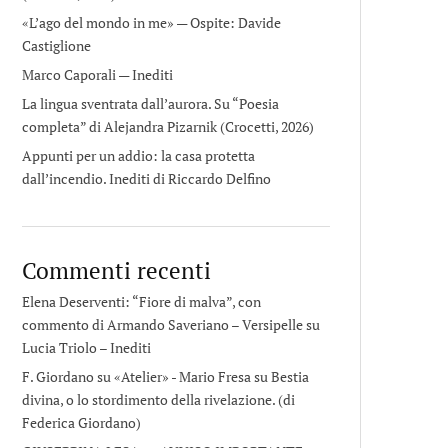
«L’ago del mondo in me» — Ospite: Davide
Castiglione
Marco Caporali — Inediti
La lingua sventrata dall’aurora. Su “Poesia
completa” di Alejandra Pizarnik (Crocetti, 2026)
Appunti per un addio: la casa protetta
dall’incendio. Inediti di Riccardo Delfino
Commenti recenti
Elena Deserventi: “Fiore di malva”, con
commento di Armando Saveriano – Versipelle
su
Lucia Triolo – Inediti
F. Giordano su «Atelier» - Mario Fresa
su
Bestia
divina, o lo stordimento della rivelazione. (di
Federica Giordano)