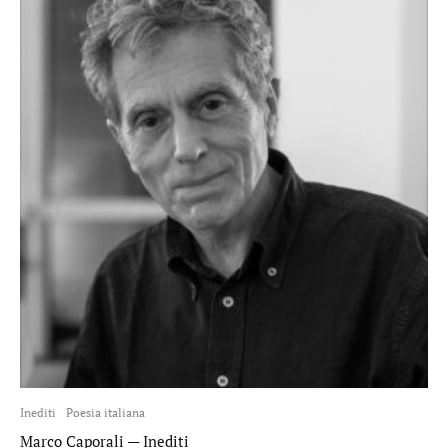
Inediti
Poesia italiana
Marco Caporali — Inediti