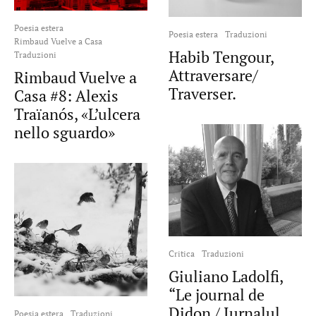
Poesia estera
Poesia estera
Traduzioni
Rimbaud Vuelve a Casa
Habib Tengour,
Traduzioni
Attraversare/
Rimbaud Vuelve a
Traverser.
Casa #8: Alexis
Traïanós, «L’ulcera
nello sguardo»
Critica
Traduzioni
Giuliano Ladolfi,
“Le journal de
Didon / Jurnalul
Poesia estera
Traduzioni