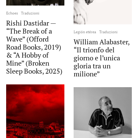
Echoes
Traduzioni
Rishi Dastidar —
“The Break of a
Legión etérea
Traduzioni
Wave” (Offord
William Alabaster,
Road Books, 2019)
“Il trionfo del
& “A Hobby of
giorno e l’unica
Mine” (Broken
gloria tra un
Sleep Books, 2025)
milione”