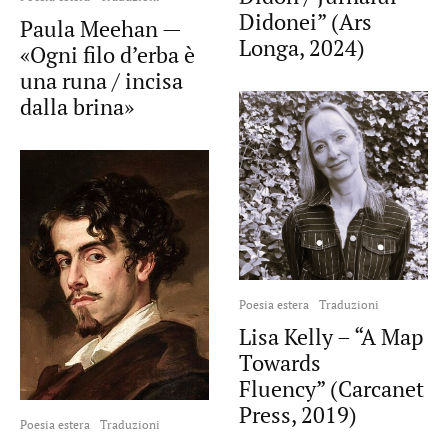
Didonei” (Ars
Paula Meehan —
Longa, 2024)
«Ogni filo d’erba è
una runa / incisa
dalla brina»
Poesia estera
Traduzioni
Lisa Kelly – “A Map
Towards
Fluency” (Carcanet
Press, 2019)
Poesia estera
Traduzioni