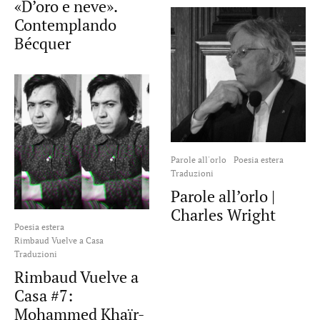
«D’oro e neve».
Contemplando
Bécquer
Parole all'orlo
Poesia estera
Traduzioni
Parole all’orlo |
Charles Wright
Poesia estera
Rimbaud Vuelve a Casa
Traduzioni
Rimbaud Vuelve a
Casa #7:
Mohammed Khaïr-