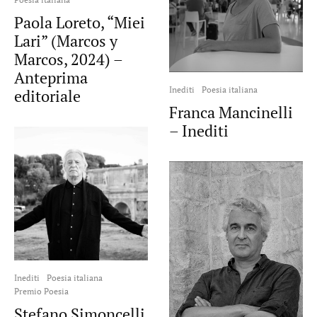
Paola Loreto, “Miei
Lari” (Marcos y
Marcos, 2024) –
Anteprima
Inediti
Poesia italiana
editoriale
Franca Mancinelli
– Inediti
Inediti
Poesia italiana
Premio Poesia
Stefano Simoncelli