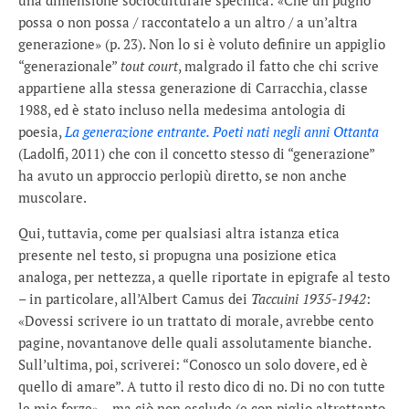
possa o non possa / raccontatelo a un altro / a un’altra
generazione» (p. 23). Non lo si è voluto definire un appiglio
“generazionale”
tout court
, malgrado il fatto che chi scrive
appartiene alla stessa generazione di Carracchia, classe
1988, ed è stato incluso nella medesima antologia di
poesia,
La generazione entrante. Poeti nati negli anni Ottanta
(Ladolfi, 2011) che con il concetto stesso di “generazione”
ha avuto un approccio perlopiù diretto, se non anche
muscolare.
Qui, tuttavia, come per qualsiasi altra istanza etica
presente nel testo, si propugna una posizione etica
analoga, per nettezza, a quelle riportate in epigrafe al testo
– in particolare, all’Albert Camus dei
Taccuini 1935-1942
:
«Dovessi scrivere io un trattato di morale, avrebbe cento
pagine, novantanove delle quali assolutamente bianche.
Sull’ultima, poi, scriverei: “Conosco un solo dovere, ed è
quello di amare”. A tutto il resto dico di no. Di no con tutte
le mie forze» – ma ciò non esclude (e con piglio altrettanto