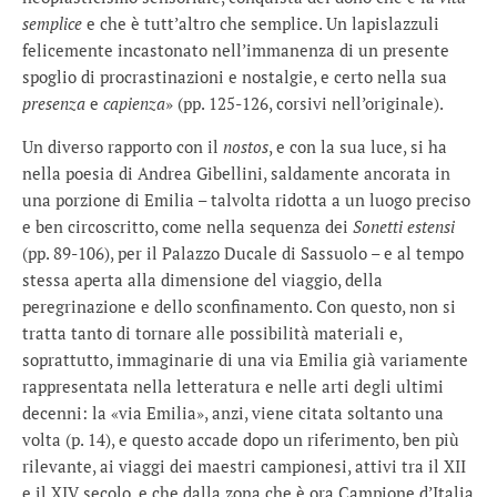
semplice
e che è tutt’altro che semplice. Un lapislazzuli
felicemente incastonato nell’immanenza di un presente
spoglio di procrastinazioni e nostalgie, e certo nella sua
presenza
e
capienza
» (pp. 125-126, corsivi nell’originale).
Un diverso rapporto con il
nostos
, e con la sua luce, si ha
nella poesia di Andrea Gibellini, saldamente ancorata in
una porzione di Emilia – talvolta ridotta a un luogo preciso
e ben circoscritto, come nella sequenza dei
Sonetti estensi
(pp. 89-106), per il Palazzo Ducale di Sassuolo – e al tempo
stessa aperta alla dimensione del viaggio, della
peregrinazione e dello sconfinamento. Con questo, non si
tratta tanto di tornare alle possibilità materiali e,
soprattutto, immaginarie di una via Emilia già variamente
rappresentata nella letteratura e nelle arti degli ultimi
decenni: la «via Emilia», anzi, viene citata soltanto una
volta (p. 14), e questo accade dopo un riferimento, ben più
rilevante, ai viaggi dei maestri campionesi, attivi tra il XII
e il XIV secolo, e che dalla zona che è ora Campione d’Italia