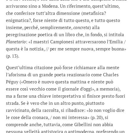
arrivarono sino a Modena. Un riferimento, quest’ultimo,
che conferisce tutt’altra dimensione (metafisica?
enigmatica?, forse niente di tutto questo, e tutto questo
insieme, perché, semplicemente,
concreta
) alla
peregrinazione poetica di un libro che, in fondo, si intitola
Planetario
: «I maestri Campionesi attraversarono l’Emilia /
questa è la notizia, // per me sempre nuova, sempre buona»
(p. 13).
Quest’ultima citazione può forse richiamare alla mente
l’aforisma di un grande poeta reazionario come Charles
Péguy («Omero è nuovo questa mattina e niente può
essere così vecchio come il giornale d’oggi», a memoria),
ma a farne una chiave interpretativa si finisce presto fuori
strada. Se è vero che in un altro punto, piuttosto
ravvicinato, della raccolta, si ribadisce: «Io non voglio dire
le cose della cronaca, / non mi interessa» (p. 20), si
comprende anche, tuttavia, come Gibellini non abbia
nessuna velleità antistorica o antimoderna, preferendo un