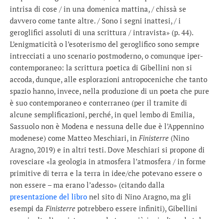
intrisa di cose / in una domenica mattina, / chissà se
davvero come tante altre. / Sono i segni inattesi, / i
geroglifici assoluti di una scrittura / intravista» (p. 44).
L’enigmaticità o l’esoterismo del geroglifico sono sempre
intrecciati a uno scenario postmoderno, o comunque iper-
contemporaneo: la scrittura poetica di Gibellini non si
accoda, dunque, alle esplorazioni antropoceniche che tanto
spazio hanno, invece, nella produzione di un poeta che pure
è suo contemporaneo e conterraneo (per il tramite di
alcune semplificazioni, perché, in quel lembo di Emilia,
Sassuolo non è Modena e nessuna delle due è l’Appennino
modenese) come Matteo Meschiari, in
Finisterre
(Nino
Aragno, 2019) e in altri testi. Dove Meschiari si propone di
rovesciare «la geologia in atmosfera l’atmosfera / in forme
primitive di terra e la terra in idee/che potevano essere o
non essere – ma erano l’adesso» (citando dalla
presentazione del libro
nel sito di Nino Aragno, ma gli
esempi da
Finisterre
potrebbero essere infiniti), Gibellini