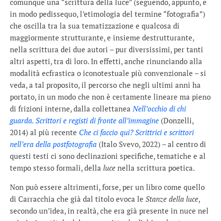
comunque una “scrittura della luce” (seguendo, appunto, e
in modo pedissequo, l’etimologia del termine “fotografia”)
che oscilla tra la sua tematizzazione e qualcosa di
maggiormente strutturante, e insieme destrutturante,
nella scrittura dei due autori – pur diversissimi, per tanti
altri aspetti, tra di loro. In effetti, anche rinunciando alla
modalità ecfrastica o iconotestuale più convenzionale – si
veda, a tal proposito, il percorso che negli ultimi anni ha
portato, in un modo che non è certamente lineare ma pieno
di frizioni interne, dalla collettanea
Nell’occhio di chi
guarda. Scrittori e registi di fronte all’immagine
(Donzelli,
2014) al più recente
Che ci faccio qui? Scrittrici e scrittori
nell’era della postfotografia
(Italo Svevo, 2022) – al centro di
questi testi ci sono declinazioni specifiche, tematiche e al
tempo stesso formali, della
luce
nella scrittura poetica.
Non può essere altrimenti, forse, per un libro come quello
di Carracchia che già dal titolo evoca le
Stanze della luce
,
secondo un’idea, in realtà, che era già presente in nuce nel