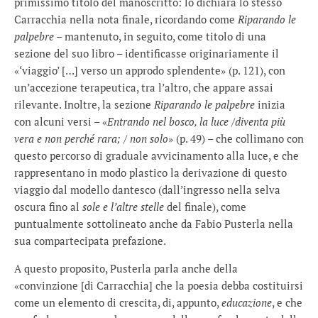
primissimo titolo del manoscritto: lo dichiara lo stesso
Carracchia nella nota finale, ricordando come
Riparando le
palpebre
– mantenuto, in seguito, come titolo di una
sezione del suo libro – identificasse originariamente il
«‘viaggio’ […] verso un approdo splendente» (p. 121), con
un’accezione terapeutica, tra l’altro, che appare assai
rilevante. Inoltre, la sezione
Riparando le palpebre
inizia
con alcuni versi – «
Entrando nel bosco, la luce /diventa più
vera e non perché rara; / non solo
» (p. 49) – che collimano con
questo percorso di graduale avvicinamento alla luce, e che
rappresentano in modo plastico la derivazione di questo
viaggio dal modello dantesco (dall’ingresso nella selva
oscura fino al
sole e l’altre stelle
del finale), come
puntualmente sottolineato anche da Fabio Pusterla nella
sua compartecipata prefazione.
A questo proposito, Pusterla parla anche della
«convinzione [di Carracchia] che la poesia debba costituirsi
come un elemento di crescita, di, appunto,
educazione
, e che