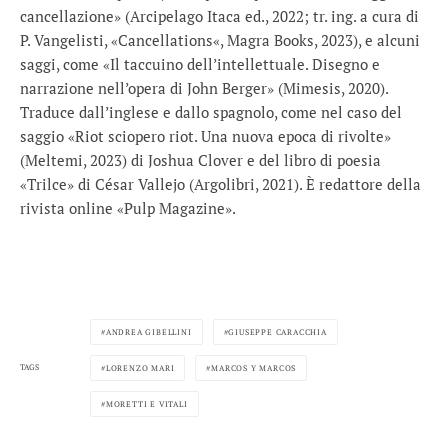
cancellazione» (Arcipelago Itaca ed., 2022; tr. ing. a cura di
P. Vangelisti, «Cancellations«, Magra Books, 2023), e alcuni
saggi, come «Il taccuino dell’intellettuale. Disegno e
narrazione nell’opera di John Berger» (Mimesis, 2020).
Traduce dall’inglese e dallo spagnolo, come nel caso del
saggio «Riot sciopero riot. Una nuova epoca di rivolte»
(Meltemi, 2023) di Joshua Clover e del libro di poesia
«Trilce» di César Vallejo (Argolibri, 2021). È redattore della
rivista online «Pulp Magazine».
ANDREA GIBELLINI
GIUSEPPE CARACCHIA
TAGS
LORENZO MARI
MARCOS Y MARCOS
MORETTI E VITALI