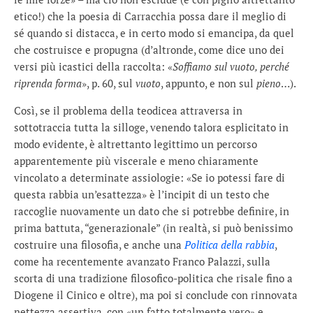
etico!) che la poesia di Carracchia possa dare il meglio di
sé quando si distacca, e in certo modo si emancipa, da quel
che costruisce e propugna (d’altronde, come dice uno dei
versi più icastici della raccolta: «
Soffiamo sul vuoto, perché
riprenda forma
», p. 60, sul
vuoto
, appunto, e non sul
pieno
…).
Così, se il problema della teodicea attraversa in
sottotraccia tutta la silloge, venendo talora esplicitato in
modo evidente, è altrettanto legittimo un percorso
apparentemente più viscerale e meno chiaramente
vincolato a determinate assiologie: «Se io potessi fare di
questa rabbia un’esattezza» è l’incipit di un testo che
raccoglie nuovamente un dato che si potrebbe definire, in
prima battuta, “generazionale” (in realtà, si può benissimo
costruire una filosofia, e anche una
Politica della rabbia
,
come ha recentemente avanzato Franco Palazzi, sulla
scorta di una tradizione filosofico-politica che risale fino a
Diogene il Cinico e oltre), ma poi si conclude con rinnovata
nettezza assertiva, con «un fatto totalmente vero» e,