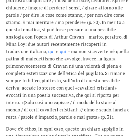
piuttosto conquistare / l’idea della boxe, lavorarci. Aprire e
chiudere / fingere di perdere i sensi, / girare attorno alle
parole / per dire le cose come stanno, / per non dire come
stiamo. E mai meritare / ma prendere» (p. 20). In merito a
questa tematica, si può forse pensare a una possibile
analogia con l’opera di Arthur Cravan – marito, peraltro, di
Mina Loy: due autori recentemente riscoperti in
traduzione italiana,
qui
e
qui
– ma non si avverte né quella
patina di maledettismo che avvolge, invece, la figura
primonovecentesca di Cravan né una volontà di piena e
completa estetizzazione dell’etica del pugilato. Si rimane
sempre in bilico, piuttosto, sull’orlo di questa possibile
deriva; accade lo stesso con quei «cavalieri cristiani»
evocati in una poesia successiva, che qui si riporta per
intero: «(Solo così uno capisce / il modo dello stare al
mondo / di certi cavalieri cristiani: // elmo e scudo, lancia e
resta / parole d’impaccio, parole e mai gesta» (p. 31).
Dove c’è ethos, in ogni caso, questo un chiaro appiglio in
una dimensione socioculturale specifica: «Che un pugno