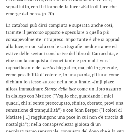
soprattutto, con il ritorno della luce: «Fatto di luce che
emerge dal nero» (p. 70).
La catabasi può dirsi compiuta e superata anche così,
tramite il percorso opposto e speculare a quello più
consapevolmente intrapreso. Importante è che si approdi
alla luce, e non solo con le cartografie mediterranee ed
estive delle sezioni conclusive del libro di Carracchia, e
cioè con la conquista riconciliante e per molti versi
rappacificante del
nostos
biografico, ma, più in generale,
come possibilità di colore e, in una parola, pittura: come
dichiara lo stesso autore nella nota finale, «[m]i piace
allora immaginare
Stanze della luce
come un libro azzurro
in dialogo con Matisse (“Voglio che, guardando i miei
quadri, chi si sente preoccupato, sfinito, oberato, provi una
sensazione di tranquillità”) e con John Berger (“I colori di
Matisse […] raggiungono una pace in cui non c’è traccia di
nostalgia”); nella consapevolezza gioiosa di un
neoplasticismo sensoriale, conquista del dono che è la
vita