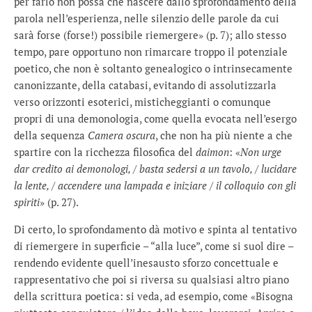
per farlo non possa che nascere dallo sprofondamento della
parola nell’esperienza, nelle silenzio delle parole da cui
sarà forse (forse!) possibile riemergere» (p. 7); allo stesso
tempo, pare opportuno non rimarcare troppo il potenziale
poetico, che non è soltanto genealogico o intrinsecamente
canonizzante, della catabasi, evitando di assolutizzarla
verso orizzonti esoterici, misticheggianti o comunque
propri di una demonologia, come quella evocata nell’esergo
della sequenza
Camera oscura
, che non ha più niente a che
spartire con la ricchezza filosofica del
daimon
: «
Non urge
dar credito ai demonologi, / basta sedersi a un tavolo, / lucidare
la lente, / accendere una lampada e iniziare / il colloquio con gli
spiriti
» (p. 27).
Di certo, lo sprofondamento dà motivo e spinta al tentativo
di riemergere in superficie – “alla luce”, come si suol dire –
rendendo evidente quell’inesausto sforzo concettuale e
rappresentativo che poi si riversa su qualsiasi altro piano
della scrittura poetica: si veda, ad esempio, come «Bisogna