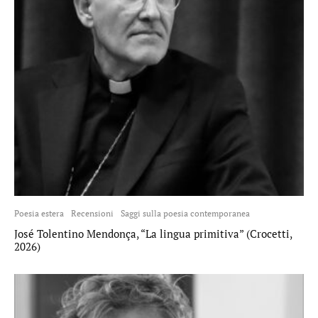
Poesia estera
Recensioni
Saggi sulla poesia contemporanea
José Tolentino Mendonça, “La lingua primitiva” (Crocetti,
2026)