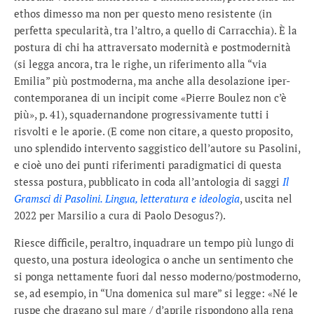
ethos dimesso ma non per questo meno resistente (in
perfetta specularità, tra l’altro, a quello di Carracchia). È la
postura di chi ha attraversato modernità e postmodernità
(si legga ancora, tra le righe, un riferimento alla “via
Emilia” più postmoderna, ma anche alla desolazione iper-
contemporanea di un incipit come «Pierre Boulez non c’è
più», p. 41), squadernandone progressivamente tutti i
risvolti e le aporie. (E come non citare, a questo proposito,
uno splendido intervento saggistico dell’autore su Pasolini,
e cioè uno dei punti riferimenti paradigmatici di questa
stessa postura, pubblicato in coda all’antologia di saggi
Il
Gramsci di Pasolini. Lingua, letteratura e ideologia
, uscita nel
2022 per Marsilio a cura di Paolo Desogus?).
Riesce difficile, peraltro, inquadrare un tempo più lungo di
questo, una postura ideologica o anche un sentimento che
si ponga nettamente fuori dal nesso moderno/postmoderno,
se, ad esempio, in “Una domenica sul mare” si legge: «Né le
ruspe che dragano sul mare / d’aprile rispondono alla rena