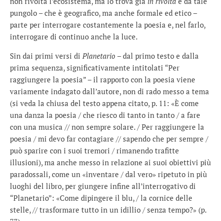
non rivolta l’ecosistema, ma lo trova già
in rivolta
e da tale
pungolo – che è geografico, ma anche formale ed etico –
parte per interrogare costantemente la poesia e, nel farlo,
interrogare di continuo anche la luce.
Sin dai primi versi di
Planetario
– dal primo testo e dalla
prima sequenza, significativamente intitolati “Per
raggiungere la poesia” – il rapporto con la poesia viene
variamente indagato dall’autore, non di rado messo a tema
(si veda la chiusa del testo appena citato, p. 11: «È come
una danza la poesia / che riesco di tanto in tanto / a fare
con una musica // non sempre solare. / Per raggiungere la
poesia / mi devo far contagiare // sapendo che per sempre /
può sparire con i suoi tremori / rimanendo trafitte
illusioni), ma anche messo in relazione ai suoi obiettivi più
paradossali, come un «inventare / dal vero» ripetuto in più
luoghi del libro, per giungere infine all’interrogativo di
“Planetario”: «Come dipingere il blu, / la cornice delle
stelle, // trasformare tutto in un idillio / senza tempo?» (p.