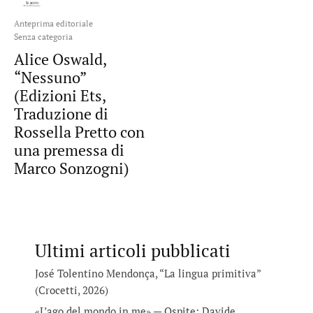
Anteprima editoriale
Senza categoria
Alice Oswald,
“Nessuno”
(Edizioni Ets,
Traduzione di
Rossella Pretto con
una premessa di
Marco Sonzogni)
Ultimi articoli pubblicati
José Tolentino Mendonça, “La lingua primitiva”
(Crocetti, 2026)
«L’ago del mondo in me» — Ospite: Davide