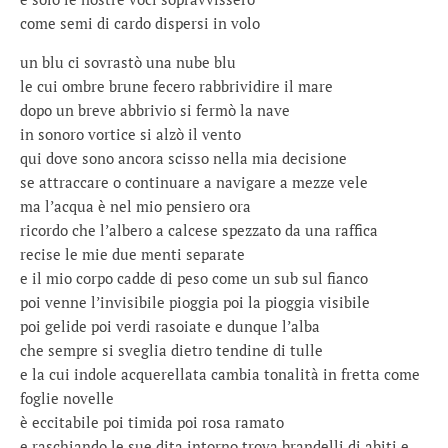
come semi di cardo dispersi in volo
un blu ci sovrastò una nube blu
le cui ombre brune fecero rabbrividire il mare
dopo un breve abbrivio si fermò la nave
in sonoro vortice si alzò il vento
qui dove sono ancora scisso nella mia decisione
se attraccare o continuare a navigare a mezze vele
ma l’acqua è nel mio pensiero ora
ricordo che l’albero a calcese spezzato da una raffica
recise le mie due menti separate
e il mio corpo cadde di peso come un sub sul fianco
poi venne l’invisibile pioggia poi la pioggia visibile
poi gelide poi verdi rasoiate e dunque l’alba
che sempre si sveglia dietro tendine di tulle
e la cui indole acquerellata cambia tonalità in fretta come
foglie novelle
è eccitabile poi timida poi rosa ramato
e raschiando le sue dita intorno trova brandelli di abiti e