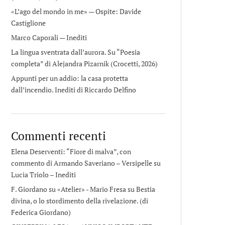
«L’ago del mondo in me» — Ospite: Davide
Castiglione
Marco Caporali — Inediti
La lingua sventrata dall’aurora. Su “Poesia
completa” di Alejandra Pizarnik (Crocetti, 2026)
Appunti per un addio: la casa protetta
dall’incendio. Inediti di Riccardo Delfino
Commenti recenti
Elena Deserventi: “Fiore di malva”, con
commento di Armando Saveriano – Versipelle
su
Lucia Triolo – Inediti
F. Giordano su «Atelier» - Mario Fresa
su
Bestia
divina, o lo stordimento della rivelazione. (di
Federica Giordano)