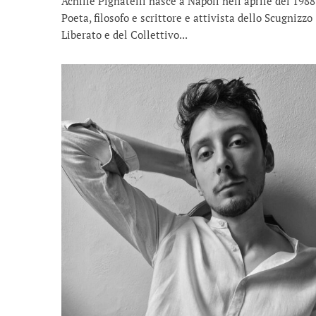
Achille Pignatelli nasce a Napoli nell’aprile del 1988
Poeta, filosofo e scrittore e attivista dello Scugnizzo
Liberato e del Collettivo...