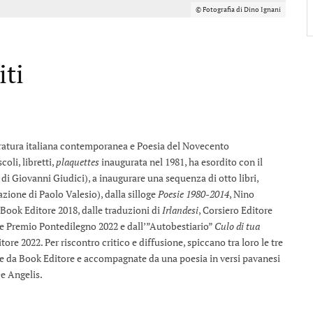
© Fotografia di Dino Ignani
iti
ratura italiana contemporanea e Poesia del Novecento
oli, libretti,
plaquettes
inaugurata nel 1981, ha esordito con il
di Giovanni Giudici), a inaugurare una sequenza di otto libri,
zione di Paolo Valesio), dalla silloge
Poesie 1980-2014
, Nino
 Book Editore 2018, dalle traduzioni di
Irlandesi
, Corsiero Editore
 e Premio Pontedilegno 2022 e dall’”Autobestiario”
Culo di tua
re 2022. Per riscontro critico e diffusione, spiccano tra loro le tre
ate da Book Editore e accompagnate da una poesia in versi pavanesi
De Angelis.