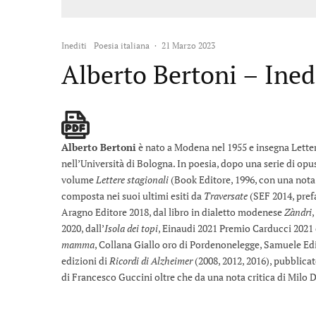
Inediti
Poesia italiana
·
21 Marzo 2023
Alberto Bertoni – Ined
Alberto Bertoni
è nato a Modena nel 1955 e insegna Lette
nell’Università di Bologna. In poesia, dopo una serie di opusc
volume
Lettere stagionali
(Book Editore, 1996, con una nota 
composta nei suoi ultimi esiti da
Traversate
(SEF 2014, prefa
Aragno Editore 2018, dal libro in dialetto modenese
Zàndri
,
2020, dall’
Isola dei topi
, Einaudi 2021 Premio Carducci 2021
mamma
, Collana Giallo oro di Pordenonelegge, Samuele Edito
edizioni di
Ricordi di Alzheimer
(2008, 2012, 2016), pubblic
di Francesco Guccini oltre che da una nota critica di Milo 