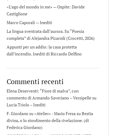
«L’ago del mondo in me» — Ospite: Davide
Castiglione
Marco Caporali — Inediti
La lingua sventrata dall’aurora. Su “Poesia
completa” di Alejandra Pizarnik (Crocetti, 2026)
Appunti per un addio: la casa protetta
dall’incendio. Inediti di Riccardo Delfino
Commenti recenti
Elena Deserventi: “Fiore di malva”, con
commento di Armando Saveriano – Versipelle
su
Lucia Triolo – Inediti
F. Giordano su «Atelier» - Mario Fresa
su
Bestia
divina, o lo stordimento della rivelazione. (di
Federica Giordano)