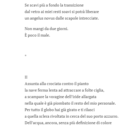
Se scavi più a fondo la transizione
dal vetro ai miei resti soavi si potrà liberare
un angelus novus dalle scapole intrecciate.
Non mangi da due giorni.
È poco il male.
*
II
Assunta alla crociata contro il pianto
la nave ferma lenta ad attraccare a folte ciglia,
a scampare la voragine dell’iride allargata
nella quale è già piombato il resto del mio personale.
Per tutto il globo hai già girato e ti rilasci
a quella sclera rivoltata in cerca del suo porto azzurro.
Dell’acqua, ancora, senza più definizione di colore