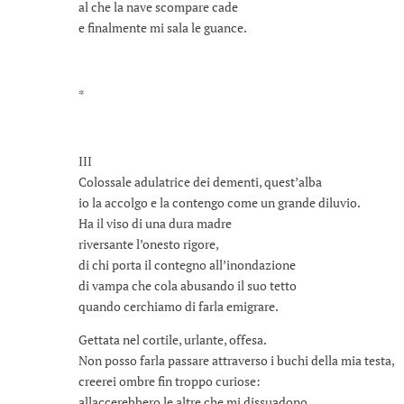
al che la nave scompare cade
e finalmente mi sala le guance.
*
III
Colossale adulatrice dei dementi, quest’alba
io la accolgo e la contengo come un grande diluvio.
Ha il viso di una dura madre
riversante l’onesto rigore,
di chi porta il contegno all’inondazione
di vampa che cola abusando il suo tetto
quando cerchiamo di farla emigrare.
Gettata nel cortile, urlante, offesa.
Non posso farla passare attraverso i buchi della mia testa,
creerei ombre fin troppo curiose:
allaccerebbero le altre che mi dissuadono