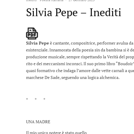
Silvia Pepe – Inediti
Silvia Pepe
è cantante, compositrice, performer avulsa da 
esistenziale. Innamorata della poesia sin da bambina si è de
produzione musicale, sempre rispettando la Verità del propr
rito e dei meccanismi inconsci. Il suo primo libro “Boudoir”
quasi formativo che indaga l’amore dalle vette carnali a qu
marchese De Sade, seguendo una logica alchemica.
* * *
UNA MADRE
Il mio unico potere è stato quello