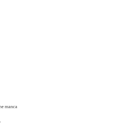
 che manca
.