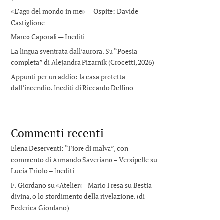
«L’ago del mondo in me» — Ospite: Davide
Castiglione
Marco Caporali — Inediti
La lingua sventrata dall’aurora. Su “Poesia
completa” di Alejandra Pizarnik (Crocetti, 2026)
Appunti per un addio: la casa protetta
dall’incendio. Inediti di Riccardo Delfino
Commenti recenti
Elena Deserventi: “Fiore di malva”, con
commento di Armando Saveriano – Versipelle
su
Lucia Triolo – Inediti
F. Giordano su «Atelier» - Mario Fresa
su
Bestia
divina, o lo stordimento della rivelazione. (di
Federica Giordano)