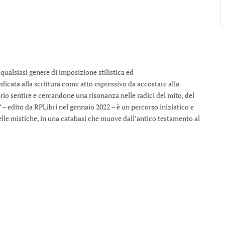
qualsiasi genere di imposizione stilistica ed
dicata alla scrittura come atto espressivo da accostare alla
io sentire e cercandone una risonanza nelle radici del mito, del
 – edito da RPLibri nel gennaio 2022 – è un percorso iniziatico e
elle mistiche, in una catabasi che muove dall’antico testamento al