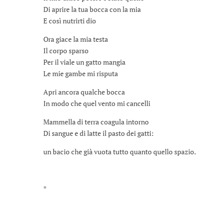
Di aprire la tua bocca con la mia
E così nutrirti dio
Ora giace la mia testa
Il corpo sparso
Per il viale un gatto mangia
Le mie gambe mi risputa
Apri ancora qualche bocca
In modo che quel vento mi cancelli
Mammella di terra coagula intorno
Di sangue e di latte il pasto dei gatti:
un bacio che già vuota tutto quanto quello spazio.
*