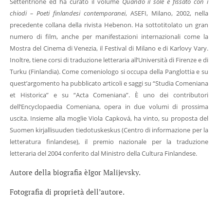
Settentrione ed ha curato il volume
Quando il sole è fissato con i
chiodi – Poeti finlandesi contemporanei
, ASEFI, Milano, 2002, nella
precedente collana della rivista Hebenon. Ha sottotitolato un gran
numero di film, anche per manifestazioni internazionali come la
Mostra del Cinema di Venezia, il Festival di Milano e di Karlovy Vary.
Inoltre, tiene corsi di traduzione letteraria all’Università di Firenze e di
Turku (Finlandia). Come comeniologo si occupa della Panglottia e su
quest’argomento ha pubblicato articoli e saggi su “Studia Comeniana
et Historica” e su “Acta Comeniana”. È uno dei contributori
dell’Encyclopaedia Comeniana, opera in due volumi di prossima
uscita. Insieme alla moglie Viola Capková, ha vinto, su proposta del
Suomen kirjallisuuden tiedotuskeskus (Centro di informazione per la
letteratura finlandese), il premio nazionale per la traduzione
letteraria del 2004 conferito dal Ministro della Cultura Finlandese.
Autore della biografia è
Igor Malijevsky.
Fotografia di proprietà dell’autore.