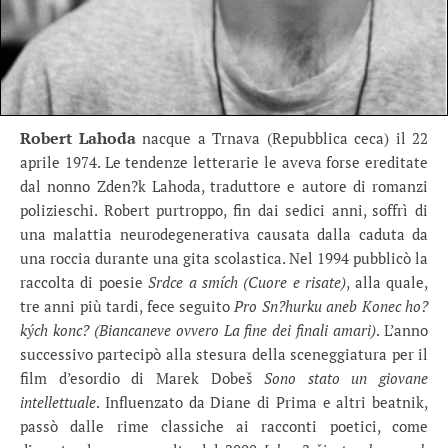
Robert Lahoda
nacque a Trnava (Repubblica ceca) il 22
aprile 1974. Le tendenze letterarie le aveva forse ereditate
dal nonno Zden?k Lahoda, traduttore e autore di romanzi
polizieschi. Robert purtroppo, fin dai sedici anni, soffrì di
una malattia neurodegenerativa causata dalla caduta da
una roccia durante una gita scolastica. Nel 1994 pubblicò la
raccolta di poesie
Srdce a smích (Cuore e risate)
, alla quale,
tre anni più tardi, fece seguito
Pro Sn?hurku aneb Konec ho?
kých konc? (Biancaneve ovvero La fine dei finali amari)
. L’anno
successivo partecipò alla stesura della sceneggiatura per il
film d’esordio di Marek Dobeš
Sono stato un giovane
intellettuale
. Influenzato da Diane di Prima e altri beatnik,
passò dalle rime classiche ai racconti poetici, come