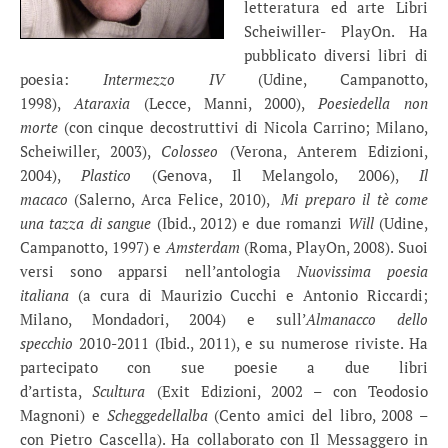
letteratura ed arte Libri
Scheiwiller- PlayOn. Ha
pubblicato diversi libri di
poesia:
Intermezzo IV
(Udine, Campanotto,
1998),
Ataraxia
(Lecce, Manni, 2000),
Poesie
della non
morte
(con cinque decostruttivi di Nicola Carrino; Milano,
Scheiwiller, 2003),
Colosseo
(Verona, Anterem Edizioni,
2004),
Plastico
(Genova, Il Melangolo, 2006),
Il
macaco
(Salerno, Arca Felice, 2010),
Mi preparo il tè come
una tazza di sangue
(Ibid., 2012) e due romanzi
Will
(Udine,
Campanotto, 1997) e
Amsterdam
(Roma, PlayOn, 2008). Suoi
versi sono apparsi nell’antologia
Nuovissima poesia
italiana
(a cura di Maurizio Cucchi e Antonio Riccardi;
Milano, Mondadori, 2004) e sull’
Almanacco dello
specchio
2010-2011 (Ibid., 2011), e su numerose riviste. Ha
partecipato con sue poesie a due libri
d’artista,
Scultura
(Exit Edizioni, 2002 – con Teodosio
Magnoni) e
Scheggedellalba
(Cento amici del libro, 2008 –
con Pietro Cascella). Ha collaborato con Il Messaggero in