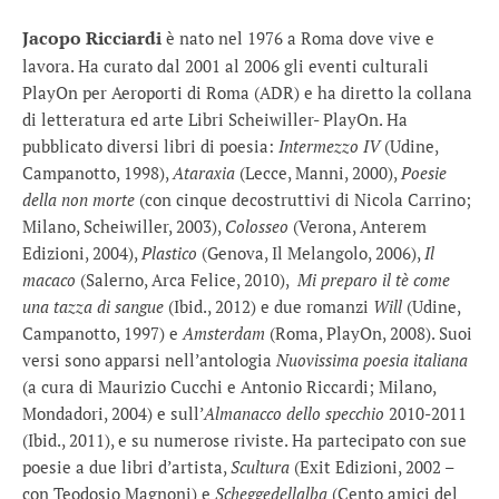
Jacopo Ricciardi
è nato nel 1976 a Roma dove vive e
lavora. Ha curato dal 2001 al 2006 gli eventi culturali
PlayOn per Aeroporti di Roma (ADR) e ha diretto la collana
di letteratura ed arte Libri Scheiwiller- PlayOn. Ha
pubblicato diversi libri di poesia:
Intermezzo IV
(Udine,
Campanotto, 1998),
Ataraxia
(Lecce, Manni, 2000),
Poesie
della non morte
(con cinque decostruttivi di Nicola Carrino;
Milano, Scheiwiller, 2003),
Colosseo
(Verona, Anterem
Edizioni, 2004),
Plastico
(Genova, Il Melangolo, 2006),
Il
macaco
(Salerno, Arca Felice, 2010),
Mi preparo il tè come
una tazza di sangue
(Ibid., 2012) e due romanzi
Will
(Udine,
Campanotto, 1997) e
Amsterdam
(Roma, PlayOn, 2008). Suoi
versi sono apparsi nell’antologia
Nuovissima poesia italiana
(a cura di Maurizio Cucchi e Antonio Riccardi; Milano,
Mondadori, 2004) e sull’
Almanacco dello specchio
2010-2011
(Ibid., 2011), e su numerose riviste. Ha partecipato con sue
poesie a due libri d’artista,
Scultura
(Exit Edizioni, 2002 –
con Teodosio Magnoni) e
Scheggedellalba
(Cento amici del