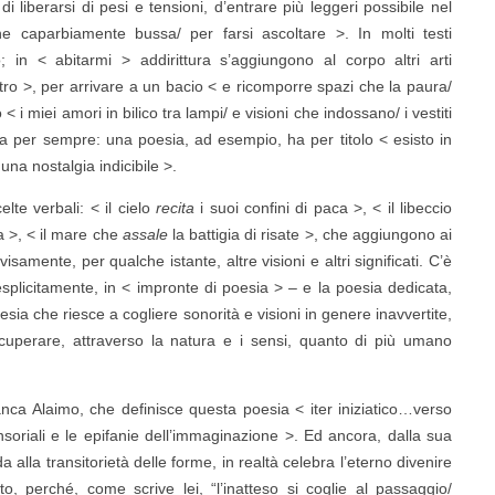
 liberarsi di pesi e tensioni, d’entrare più leggeri possibile nel
e caparbiamente bussa/ per farsi ascoltare >. In molti testi
o; in < abitarmi > addirittura s’aggiungono al corpo altri arti
tro >, per arrivare a un bacio < e ricomporre spazi che la paura/
 i miei amori in bilico tra lampi/ e visioni che indossano/ i vestiti
a per sempre: una poesia, ad esempio, ha per titolo < esisto in
na nostalgia indicibile >.
lte verbali: < il cielo
recita
i suoi confini di paca >, < il libeccio
a >, < il mare che
assale
la battigia di risate >, che aggiungono ai
amente, per qualche istante, altre visioni e altri significati. C’è
splicitamente, in < impronte di poesia > – e la poesia dedicata,
sia che riesce a cogliere sonorità e visioni in genere inavvertite,
ecuperare, attraverso la natura e i sensi, quanto di più umano
anca Alaimo, che definisce questa poesia < iter iniziatico…verso
ensoriali e le epifanie dell’immaginazione >. Ed ancora, dalla sua
 alla transitorietà delle forme, in realtà celebra l’eterno divenire
, perché, come scrive lei, “l’inatteso si coglie al passaggio/