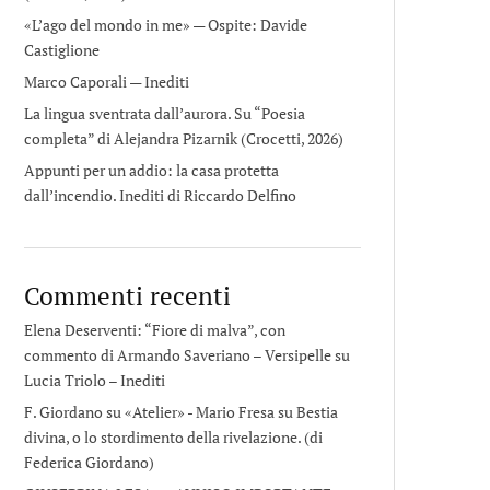
«L’ago del mondo in me» — Ospite: Davide
Castiglione
Marco Caporali — Inediti
La lingua sventrata dall’aurora. Su “Poesia
completa” di Alejandra Pizarnik (Crocetti, 2026)
Appunti per un addio: la casa protetta
dall’incendio. Inediti di Riccardo Delfino
Commenti recenti
Elena Deserventi: “Fiore di malva”, con
commento di Armando Saveriano – Versipelle
su
Lucia Triolo – Inediti
F. Giordano su «Atelier» - Mario Fresa
su
Bestia
divina, o lo stordimento della rivelazione. (di
Federica Giordano)