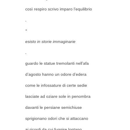
così respiro scrivo imparo l’equilibrio
.
*
esisto in storie immaginarie
.
guardo le statue tremolanti nell’afa
d’agosto hanno un odore d’edera
come le infossature di certe sedie
lasciate ad oziare sole in penombra
davanti le persiane semichiuse
sprigionano odori che si attaccano
ai ricordi da cui fuggire lontano