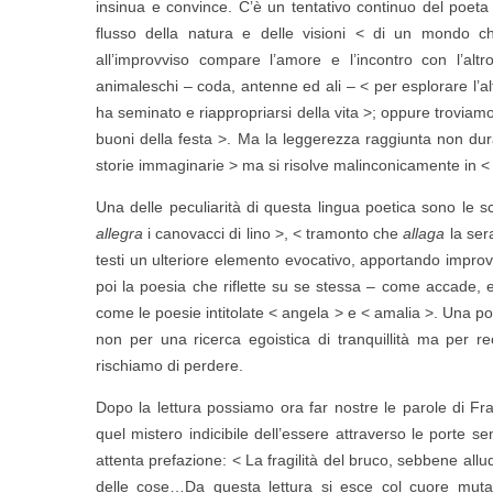
insinua e convince. C’è un tentativo continuo del poeta di
flusso della natura e delle visioni < di un mondo ch
all’improvviso compare l’amore e l’incontro con l’altr
animaleschi – coda, antenne ed ali – < per esplorare l’al
ha seminato e riappropriarsi della vita >; oppure troviamo <
buoni della festa >. Ma la leggerezza raggiunta non dur
storie immaginarie > ma si risolve malinconicamente in < u
Una delle peculiarità di questa lingua poetica sono le sce
allegra
i canovacci di lino >, < tramonto che
allaga
la ser
testi un ulteriore elemento evocativo, apportando improvvis
poi la poesia che riflette su se stessa – come accade, e
come le poesie intitolate < angela > e < amalia >. Una poe
non per una ricerca egoistica di tranquillità ma per r
rischiamo di perdere.
Dopo la lettura possiamo ora far nostre le parole di Fr
quel mistero indicibile dell’essere attraverso le porte s
attenta prefazione: < La fragilità del bruco, sebbene alluda
delle cose…Da questa lettura si esce col cuore mutato