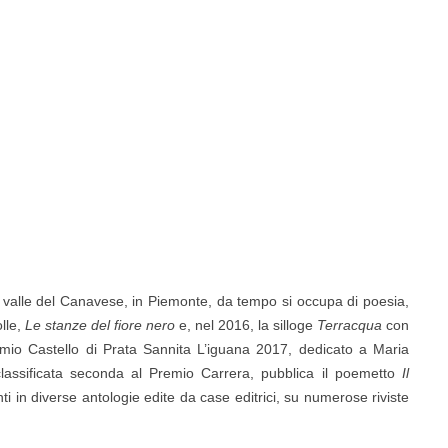
e valle del Canavese, in Piemonte, da tempo si occupa di poesia,
olle,
Le stanze del fiore nero
e, nel 2016, la silloge
Terracqua
con
premio Castello di Prata Sannita L’iguana 2017, dedicato a Maria
classificata seconda al Premio Carrera, pubblica il poemetto
Il
i in diverse antologie edite da case editrici, su numerose riviste