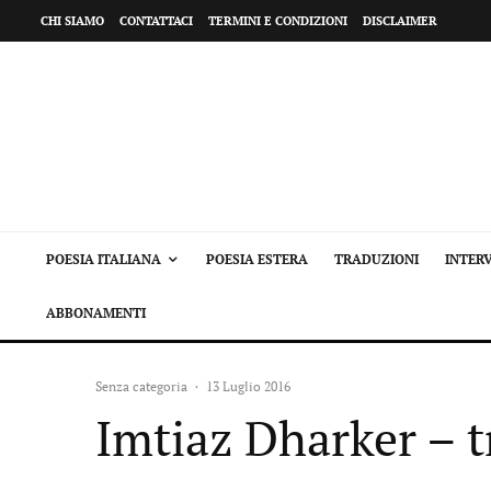
CHI SIAMO
CONTATTACI
TERMINI E CONDIZIONI
DISCLAIMER
POESIA ITALIANA
POESIA ESTERA
TRADUZIONI
INTERV
ABBONAMENTI
Senza categoria
·
13 Luglio 2016
Imtiaz Dharker – t