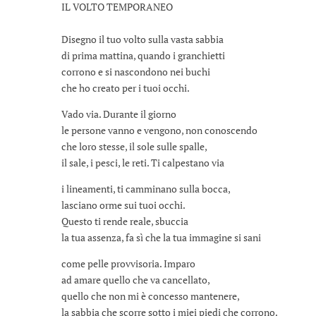
IL VOLTO TEMPORANEO
Disegno il tuo volto sulla vasta sabbia
di prima mattina, quando i granchietti
corrono e si nascondono nei buchi
che ho creato per i tuoi occhi.
Vado via. Durante il giorno
le persone vanno e vengono, non conoscendo
che loro stesse, il sole sulle spalle,
il sale, i pesci, le reti. Ti calpestano via
i lineamenti, ti camminano sulla bocca,
lasciano orme sui tuoi occhi.
Questo ti rende reale, sbuccia
la tua assenza, fa sì che la tua immagine si sani
come pelle provvisoria. Imparo
ad amare quello che va cancellato,
quello che non mi è concesso mantenere,
la sabbia che scorre sotto i miei piedi che corrono.