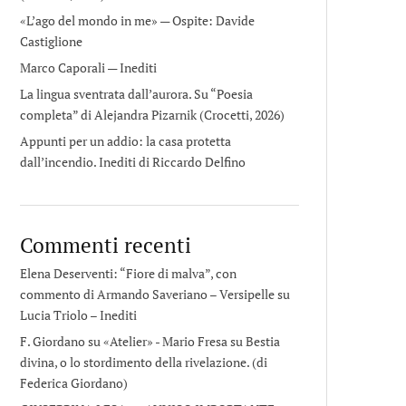
«L’ago del mondo in me» — Ospite: Davide
Castiglione
Marco Caporali — Inediti
La lingua sventrata dall’aurora. Su “Poesia
completa” di Alejandra Pizarnik (Crocetti, 2026)
Appunti per un addio: la casa protetta
dall’incendio. Inediti di Riccardo Delfino
Commenti recenti
Elena Deserventi: “Fiore di malva”, con
commento di Armando Saveriano – Versipelle
su
Lucia Triolo – Inediti
F. Giordano su «Atelier» - Mario Fresa
su
Bestia
divina, o lo stordimento della rivelazione. (di
Federica Giordano)