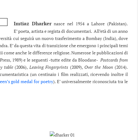
Imtiaz Dharker
nasce nel 1954 a Lahore (Pakistan).
E’ poeta, artista e regista di documentari. All’età di un anno
iversità cui seguirà un nuovo trasferimento a Bombay (India), dove
ndra. E’ da questa vita di transizione che emergono i principali temi
atii come anche le differenze religiose. Numerose le pubblicazioni di
Press, 1989) e le seguenti -tutte edite da Bloodaxe-
Postcards from
y table
(2006),
Leaving Fingerprints
(2009),
Over the Moon
(2014).
mentaristica (un centinaio i film realizzati, ricevendo inoltre il
een’s gold medal for poetry
). E’ universalmente riconosciuta tra le