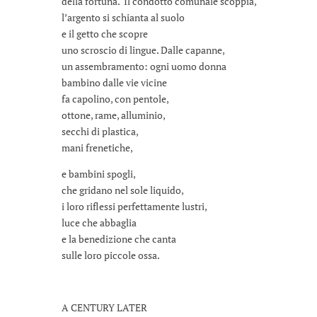
della fortuna. Il condotto comunale scoppia,
l’argento si schianta al suolo
e il getto che scopre
uno scroscio di lingue. Dalle capanne,
un assembramento: ogni uomo donna
bambino dalle vie vicine
fa capolino, con pentole,
ottone, rame, alluminio,
secchi di plastica,
mani frenetiche,
e bambini spogli,
che gridano nel sole liquido,
i loro riflessi perfettamente lustri,
luce che abbaglia
e la benedizione che canta
sulle loro piccole ossa.
A CENTURY LATER