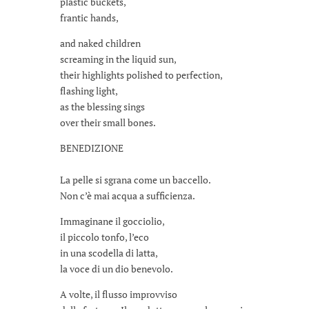
plastic buckets,
frantic hands,
and naked children
screaming in the liquid sun,
their highlights polished to perfection,
flashing light,
as the blessing sings
over their small bones.
BENEDIZIONE
La pelle si sgrana come un baccello.
Non c’è mai acqua a sufficienza.
Immaginane il gocciolio,
il piccolo tonfo, l’eco
in una scodella di latta,
la voce di un dio benevolo.
A volte, il flusso improvviso