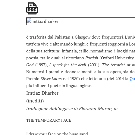
è trasferita dal Pakistan a Glasgow dove frequenterà L’un
tutt’ora vive e alternando lunghi e frequenti soggiorni a Lo
della sua scrittura: infanzia, esilio. nomadismo, i luoghi n
poesia, tra le quali si ricordano
Purdah
(Oxford University 
God
(1997),
I speak for the devil
(2001),
The terrorist at m
Numerosi i premi e riconoscimenti alla sua opera, sia docu
Premio
Silver Lotus
nel 1980) che letteraria (del 2014 la
Qu
più influenti poete in lingua inglese.
Imtiaz Dharker
(inediti)
traduzione dall’inglese di Floriana Marinzuli
THE TEMPORARY FACE
I draw your face on the huge sand