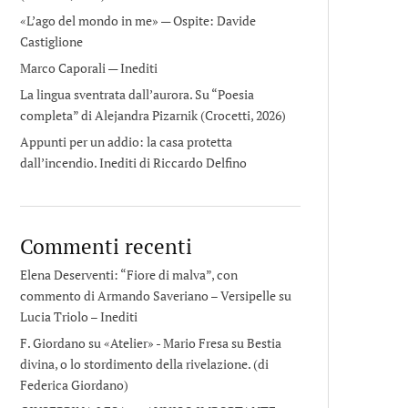
«L’ago del mondo in me» — Ospite: Davide
Castiglione
Marco Caporali — Inediti
La lingua sventrata dall’aurora. Su “Poesia
completa” di Alejandra Pizarnik (Crocetti, 2026)
Appunti per un addio: la casa protetta
dall’incendio. Inediti di Riccardo Delfino
Commenti recenti
Elena Deserventi: “Fiore di malva”, con
commento di Armando Saveriano – Versipelle
su
Lucia Triolo – Inediti
F. Giordano su «Atelier» - Mario Fresa
su
Bestia
divina, o lo stordimento della rivelazione. (di
Federica Giordano)