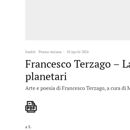
Inediti
Poesia italiana
·
10 Aprile 2024
Francesco Terzago – La
planetari
Arte e poesia di Francesco Terzago, a cura d
a S.