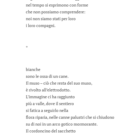
nel tempo si esprimono con forme
che non possiamo comprendere:
noi non siamo stati per loro
i loro compagni.
*
bianche
sono le ossa di un cane.
Il muso – ciò che resta del suo muso,
è rivolto all’elettrodotto.
L’immagine ci ha raggiunto
più a valle, dove il sentiero
si fatica a seguirlo nella
flora riparia, nelle canne palustri che si chiudono
su di noi in un arco gotico mormorante.
Il cordoncino del sacchetto