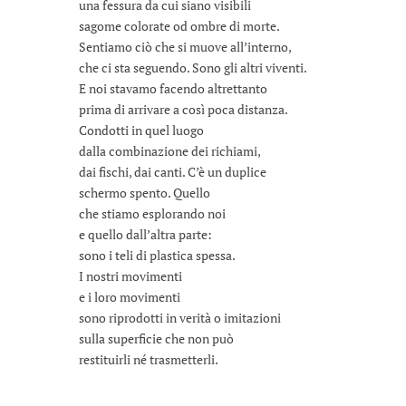
una fessura da cui siano visibili
sagome colorate od ombre di morte.
Sentiamo ciò che si muove all’interno,
che ci sta seguendo. Sono gli altri viventi.
E noi stavamo facendo altrettanto
prima di arrivare a così poca distanza.
Condotti in quel luogo
dalla combinazione dei richiami,
dai fischi, dai canti. C’è un duplice
schermo spento. Quello
che stiamo esplorando noi
e quello dall’altra parte:
sono i teli di plastica spessa.
I nostri movimenti
e i loro movimenti
sono riprodotti in verità o imitazioni
sulla superficie che non può
restituirli né trasmetterli.