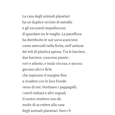
La casa degli animali planetari
ha un duplice recinto di metallo
e gli oscuranti impediscono
di guardare tra le maglie. La passiflora
ha distribuito le sue uova arancioni
come asteroidi nella ferita, nell’ustione
dei teli di plastica spessa. Tra le barriere,
due barriere, crescono piante:
rovi e ailanto, e inula viscosa, e ancora
giovani ulivi e fichi
che superano il margine fino
a ricadere con le loro fronde
verso di noi. Sentiamo i pappagalli,
i merli indiani e altri segnali.
Il nostro sentiero non dà
modo di accedere alla casa
degli animali planetari. Non c’è