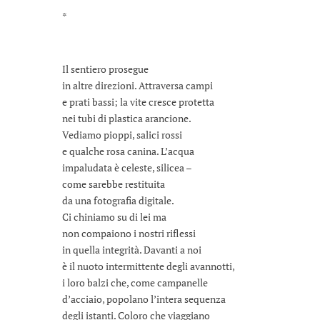
*
Il sentiero prosegue
in altre direzioni. Attraversa campi
e prati bassi; la vite cresce protetta
nei tubi di plastica arancione.
Vediamo pioppi, salici rossi
e qualche rosa canina. L’acqua
impaludata è celeste, silicea –
come sarebbe restituita
da una fotografia digitale.
Ci chiniamo su di lei ma
non compaiono i nostri riflessi
in quella integrità. Davanti a noi
è il nuoto intermittente degli avannotti,
i loro balzi che, come campanelle
d’acciaio, popolano l’intera sequenza
degli istanti. Coloro che viaggiano