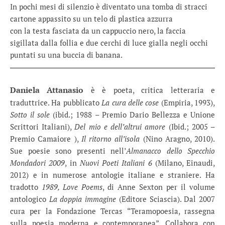
In pochi mesi di silenzio è diventato una tomba di stracci
cartone appassito su un telo di plastica azzurra
con la testa fasciata da un cappuccio nero, la faccia
sigillata dalla follia e due cerchi di luce gialla negli occhi
puntati su una buccia di banana.
Daniela Attanasio
è è poeta, critica letteraria e
traduttrice. Ha pubblicato
La cura delle cose
(Empiria, 1993),
Sotto il sole
(ibid.; 1988 – Premio Dario Bellezza e Unione
Scrittori Italiani),
Del mio e dell’altrui amore
(Ibid.; 2005 –
Premio Camaiore ),
Il ritorno all’isola
(Nino Aragno, 2010).
Sue poesie sono presenti nell’
Almanacco dello Specchio
Mondadori 2009
, in
Nuovi Poeti Italiani 6
(Milano, Einaudi,
2012) e in numerose antologie italiane e straniere. Ha
tradotto
1989, Love Poems
, di Anne Sexton per il volume
antologico
La doppia immagine
(Editore Sciascia). Dal 2007
cura per la Fondazione Tercas “Teramopoesia, rassegna
sulla poesia moderna e contemporanea”. Collabora con