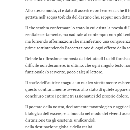
Allo stesso modo, ci è dato di asserire con fermezza che il 
gettata nell’acqua torbida del destino che, seppur non dett
Il che sembra confermare lo stato in cui esista la poesia di
zenitale certamente, ma nadirale al contempo; non più ten
ma fornendo affermazioni che manifestino una congruenza v
prime sottintendendo l’accettazione di ogni effetto della 
Deinde la riflessione proposta dal dettato di Lucidi fornisc
difficile non desumere, in ultimo, che ogni singolo testo no
funzionale (o servente, poco cale) al lettore.
Il ποιεῖν dell’autrice coagula un nucleo strettamente esisten
questo contrariamente avverso allo stato di quiete apparent
conchiuso entro i perimetri assiomatici del proprio dolore, 
Il poetare della nostra, decisamente tanatologico e aggricci
biologica dell’essere; e la inocula nel modo dei viventi ass
distinzione tra gli esistenti, unificandoli
nella destinazione globale della realtà.