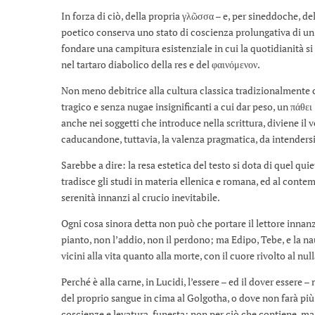
In forza di ciò, della propria γλῶσσα – e, per sineddoche, de
poetico conserva uno stato di coscienza prolungativa di un 
fondare una campitura esistenziale in cui la quotidianità si
nel tartaro diabolico della res e del φαινόμενον.
Non meno debitrice alla cultura classica tradizionalmente co
tragico e senza nugae insignificanti a cui dar peso, un πάθε
anche nei soggetti che introduce nella scrittura, diviene il 
caducandone, tuttavia, la valenza pragmatica, da intende
Sarebbe a dire: la resa estetica del testo si dota di quel q
tradisce gli studi in materia ellenica e romana, ed al conte
serenità innanzi al crucio inevitabile.
Ogni cosa sinora detta non può che portare il lettore innanz
pianto, non l’addio, non il perdono; ma Edipo, Tebe, e la n
vicini alla vita quanto alla morte, con il cuore rivolto al null
Perché è alla carne, in Lucidi, l’essere – ed il dover essere
del proprio sangue in cima al Golgotha, o dove non farà più c
coscienze e levatura, funesta; non per ciò che contiene, ma 