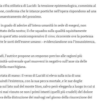
la cifra stilistica di Lucidi: la tensione epistemologica, commista al
one, conferma che le istanze poetiche nell’opera rispondono ad una
’ammaestramento del prossimo.
 in grado di aderire all’intera umanità in sede di esegesi, non
tato della nostra; il che squadra sulla qualità squisitamente
 in quest’atto onnicomprensivo il τόπος ricorrente ove la poetessa
utte le sorti dell’essere umano – evidenziandone ora l’insussistenza,
di, l’autrice propone un responso preciso alle ragioni più
ntimità-universale quel muoversi in negativo sull’asse sia delle
 della marchigiana.
ata di mano: il verso di Lucidi si eleva sulla scia di una
indi l’esistenza, con la sua pecca mortale, e le sue doglie
a sul lato sud del monte Sion, salvo però eleggerla a luogo in cui si
 mai vissuto se non i primi istanti (quelli più crudeli) del dolore
va della distruzione dei malvagi nel giorno della risurrezione dei