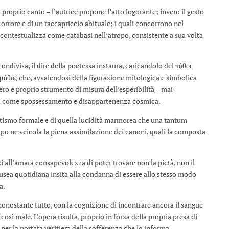
l proprio canto – l’autrice propone l’atto logorante; invero il gesto
orrore e di un raccapriccio abituale; i quali concorrono nel
 contestualizza come catabasi nell’atropo, consistente a sua volta
ndivisa, il dire della poetessa instaura, caricandolo del πάθος
ι μάθος che, avvalendosi della figurazione mitologica e simbolica
vero e proprio strumento di misura dell’esperibilità – mai
rsi come spossessamento e disappartenenza cosmica.
uietismo formale e di quella lucidità marmorea che una tantum
mpo ne veicola la piena assimilazione dei canoni, quali la composta
i all’amara consapevolezza di poter trovare non la pietà, non il
ausea quotidiana insita alla condanna di essere allo stesso modo
a.
 – nonostante tutto, con la cognizione di incontrare ancora il sangue
osì male. L’opera risulta, proprio in forza della propria presa di
per la portata veritiera della sofferenza che lo informa.