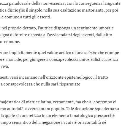
volezza paradossale della non-essenza; con la conseguenza lampante
ica discioglie il singolo nella sua esaltazione martoriante, per poi
 e comune a tutti gli essenti.
: nel proprio dettato, l’autrice disponga un sentimento umorale
na di fornire risposta all’avvicendarsi degli eventi, dall’altro
tto-comune.
perare implicitamente quel valore aedico di una
ποίησις
che erompe
sere-monade, per giungere a consapevolezza universalistica, senza
 viva.
sti versi incarnano nell’orizzonte epistemologico, il tratto
gica consapevolezza che nulla sarà risparmiato
 majestatica di matrice latina, certamente, ma che al contempo ci
ismo autodafé, ovvero coram populo. Tale deduzione squaderna su
, la quale si concretizza in un elemento tanatologico pressocché
 campo semantico della negazione in cui né orizzontalità né