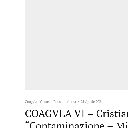
Coagvla
Critica
Poesia italiana
·
29 Aprile 2024
COAGVLA VI – Cristian
“Contaminazione – Μία