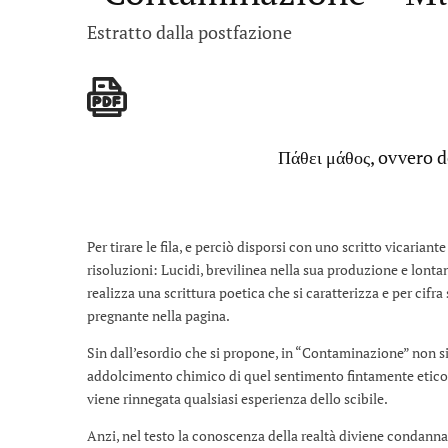
Estratto dalla postfazione
Πάθει μάθος, ovvero d
Per tirare le fila, e perciò disporsi con uno scritto vicariant
risoluzioni: Lucidi, brevilinea nella sua produzione e lonta
realizza una scrittura poetica che si caratterizza e per cifra
pregnante nella pagina.
Sin dall’esordio che si propone, in “Contaminazione” non s
addolcimento chimico di quel sentimento fintamente etic
viene rinnegata qualsiasi esperienza dello scibile.
Anzi, nel testo la conoscenza della realtà diviene condanna,