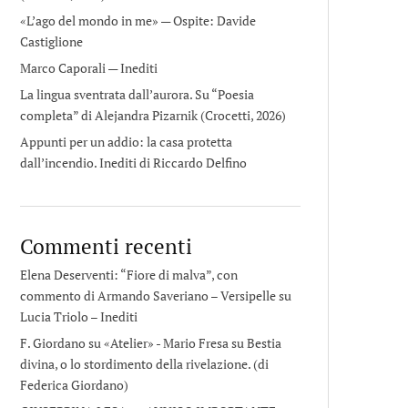
«L’ago del mondo in me» — Ospite: Davide
Castiglione
Marco Caporali — Inediti
La lingua sventrata dall’aurora. Su “Poesia
completa” di Alejandra Pizarnik (Crocetti, 2026)
Appunti per un addio: la casa protetta
dall’incendio. Inediti di Riccardo Delfino
Commenti recenti
Elena Deserventi: “Fiore di malva”, con
commento di Armando Saveriano – Versipelle
su
Lucia Triolo – Inediti
F. Giordano su «Atelier» - Mario Fresa
su
Bestia
divina, o lo stordimento della rivelazione. (di
Federica Giordano)