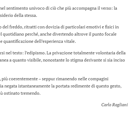
 nel sentimento univoco di ciò che più accompagna il verso: la
iderio della stessa.
del freddo, ritratti con dovizia di particolari emotivi e fisici in
l quotidiano perché, anche divertendo altrove il punto focale
e quantificazione dell’esperienza vitale.
si nel testo: l’edipismo. La privazione totalmente volontaria della
nea a quanto visibile, nonostante lo stigma derivante si sia inciso
qui, più coerentemente – seppur rimanendo nelle compagini
e sia negata istantaneamente la portata redimente di questo gesto,
più ostinato tremendo.
Carlo Ragliani