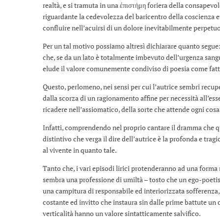
realtà, e si tramuta in una ἐπιστήμη foriera della consape
riguardante la cedevolezza del baricentro della coscienza et
confluire nell’acuirsi di un dolore inevitabilmente perpetuo
Per un tal motivo possiamo altresì dichiarare quanto segue
che, se da un lato è totalmente imbevuto dell’urgenza sanguig
elude il valore comunemente condiviso di poesia come fa
Questo, perlomeno, nei sensi per cui l’autrice sembri recu
dalla scorza di un ragionamento affine per necessità all’es
ricadere nell’assiomatico, della sorte che attende ogni cosa
Infatti, comprendendo nel proprio cantare il dramma che que
distintivo che verga il dire dell’autrice è la profonda e tra
al vivente in quanto tale.
Tanto che, i vari episodi lirici protenderanno ad una forma
sembra una professione di umiltà – tosto che un ego-poet
una campitura di responsabile ed interiorizzata sofferenza
costante ed invitto che instaura sin dalle prime battute un
verticalità hanno un valore sintatticamente salvifico.