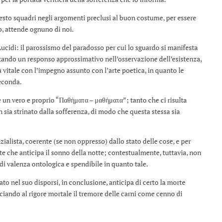
testo squadri negli argomenti preclusi al buon costume, per essere
o, attende ognuno di noi.
 Lucidi: il parossismo del paradosso per cui lo sguardo si manifesta
tando un responso approssimativo nell’osservazione dell’esistenza,
itale con l’impegno assunto con l’arte poetica, in quanto le
seconda.
e un vero e proprio “Παθήματα – μαθήματα”; tanto che ci risulta
n sia strinato dalla sofferenza, di modo che questa stessa sia
zialista, coerente (se non oppresso) dallo stato delle cose, e per
e che anticipa il sonno della notte; contestualmente, tuttavia, non
di valenza ontologica e spendibile in quanto tale.
ato nel suo disporsi, in conclusione, anticipa di certo la morte
ociando al rigore mortale il tremore delle carni come cenno di