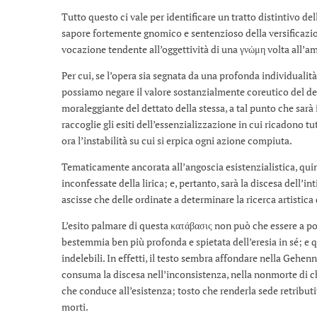
Tutto questo ci vale per identificare un tratto distintivo del
sapore fortemente gnomico e sentenzioso della versificazi
vocazione tendente all’oggettività di una γνώμη volta all
Per cui, se l’opera sia segnata da una profonda individualità
possiamo negare il valore sostanzialmente coreutico del det
moraleggiante del dettato della stessa, a tal punto che sarà
raccoglie gli esiti dell’essenzializzazione in cui ricadono t
ora l’instabilità su cui si erpica ogni azione compiuta.
Tematicamente ancorata all’angoscia esistenzialistica, quin
inconfessate della lirica; e, pertanto, sarà la discesa dell’i
ascisse che delle ordinate a determinare la ricerca artistica
L’esito palmare di questa κατάβασις non può che essere a port
bestemmia ben più profonda e spietata dell’eresia in sé; e qu
indelebili. In effetti, il testo sembra affondare nella Gehenn
consuma la discesa nell’inconsistenza, nella nonmorte di chi
che conduce all’esistenza; tosto che renderla sede retributi
morti.