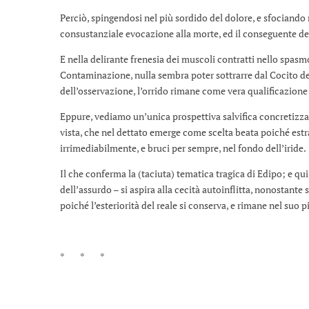
Perciò, spingendosi nel più sordido del dolore, e sfociando
consustanziale evocazione alla morte, ed il conseguente des
E nella delirante frenesia dei muscoli contratti nello spasmo 
Contaminazione, nulla sembra poter sottrarre dal Cocito de
dell’osservazione, l’orrido rimane come vera qualificazione 
Eppure, vediamo un’unica prospettiva salvifica concretizzar
vista, che nel dettato emerge come scelta beata poiché estra
irrimediabilmente, e bruci per sempre, nel fondo dell’iride.
Il che conferma la (taciuta) tematica tragica di Edipo; e 
dell’assurdo – si aspira alla cecità autoinflitta, nonostant
poiché l’esteriorità del reale si conserva, e rimane nel suo 
* * *