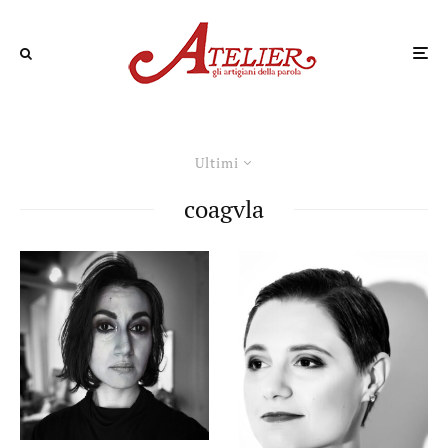
Ultimi
coagvla