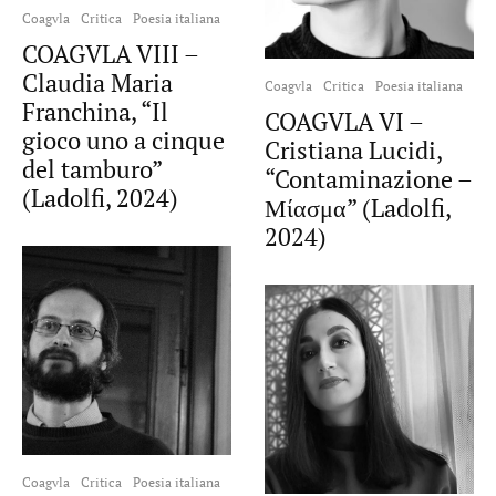
Coagvla
Critica
Poesia italiana
COAGVLA VIII –
Claudia Maria
Coagvla
Critica
Poesia italiana
Franchina, “Il
COAGVLA VI –
gioco uno a cinque
Cristiana Lucidi,
del tamburo”
“Contaminazione –
(Ladolfi, 2024)
Μίασμα” (Ladolfi,
2024)
Coagvla
Critica
Poesia italiana