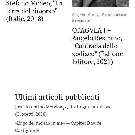
Stefano Modeo, “La
terra del rimorso”
Coagvla
Critica
Poesia italiana
(Italic, 2018)
Recensioni
COAGVLA I –
Angelo Restaino,
“Contrada dello
zodiaco” (Fallone
Editore, 2021)
Ultimi articoli pubblicati
José Tolentino Mendonça, “La lingua primitiva”
(Crocetti, 2026)
«L’ago del mondo in me» — Ospite: Davide
Castiglione