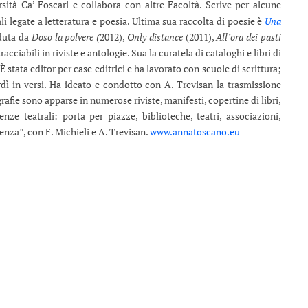
sità Ca’ Foscari e collabora con altre Facoltà. Scrive per alcune
rali legate a letteratura e poesia. Ultima sua raccolta di poesie è
Una
eduta da
Doso la polvere (
2012),
Only distance
(2011),
All’ora dei pasti
racciabili in riviste e antologie. Sua la curatela di cataloghi e libri di
 stata editor per case editrici e ha lavorato con scuole di scrittura;
rdì in versi. Ha ideato e condotto con A. Trevisan la trasmissione
afie sono apparse in numerose riviste, manifesti, copertine di libri,
enze teatrali: porta per piazze, biblioteche, teatri, associazioni,
enza”, con F. Michieli e A. Trevisan.
www.annatoscano.eu