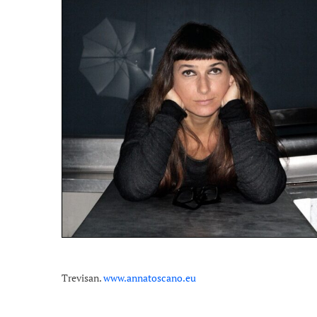
Trevisan.
www.annatoscano.eu