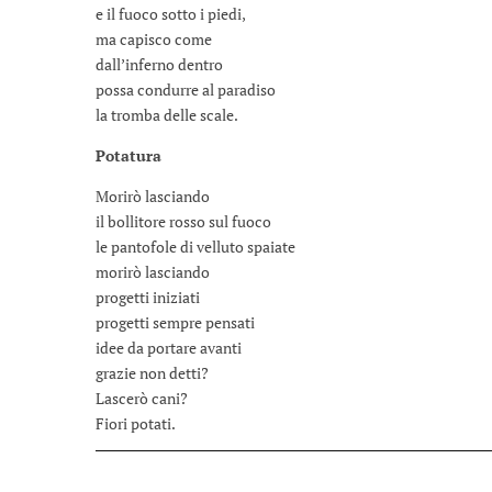
e il fuoco sotto i piedi,
ma capisco come
dall’inferno dentro
possa condurre al paradiso
la tromba delle scale.
Potatura
Morirò lasciando
il bollitore rosso sul fuoco
le pantofole di velluto spaiate
morirò lasciando
progetti iniziati
progetti sempre pensati
idee da portare avanti
grazie non detti?
Lascerò cani?
Fiori potati.