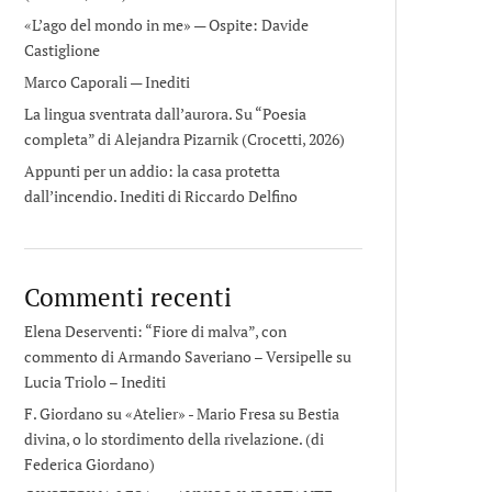
«L’ago del mondo in me» — Ospite: Davide
Castiglione
Marco Caporali — Inediti
La lingua sventrata dall’aurora. Su “Poesia
completa” di Alejandra Pizarnik (Crocetti, 2026)
Appunti per un addio: la casa protetta
dall’incendio. Inediti di Riccardo Delfino
Commenti recenti
Elena Deserventi: “Fiore di malva”, con
commento di Armando Saveriano – Versipelle
su
Lucia Triolo – Inediti
F. Giordano su «Atelier» - Mario Fresa
su
Bestia
divina, o lo stordimento della rivelazione. (di
Federica Giordano)