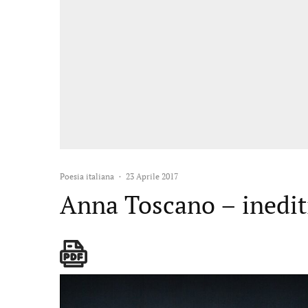
Poesia italiana
·
23 Aprile 2017
Anna Toscano – inedit