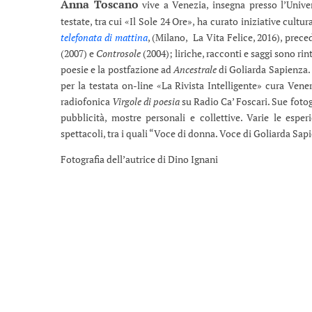
Anna Toscano
vive a Venezia, insegna presso l’Univer
testate, tra cui «Il Sole 24 Ore», ha curato iniziative cultu
telefonata di mattina
, (Milano, La Vita Felice, 2016), prec
(2007) e
Controsole
(2004); liriche, racconti e saggi sono rint
poesie e la postfazione ad
Ancestrale
di Goliarda Sapienza. È
per la testata on-line «La Rivista Intelligente» cura Vene
radiofonica
Virgole di poesia
su Radio Ca’ Foscari. Sue fotogr
pubblicità, mostre personali e collettive. Varie le esperi
spettacoli, tra i quali “Voce di donna. Voce di Goliarda Sapi
Fotografia dell’autrice di Dino Ignani