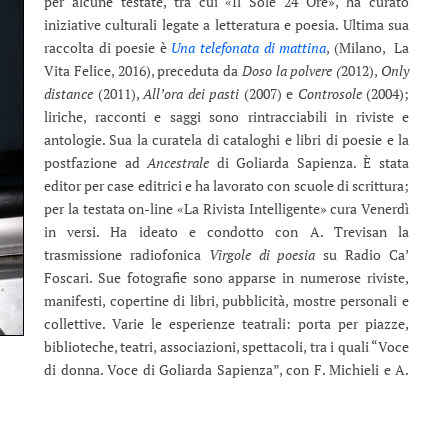
per alcune testate, tra cui «Il Sole 24 Ore», ha curato
iniziative culturali legate a letteratura e poesia. Ultima sua
raccolta di poesie è
Una telefonata di mattina
, (Milano, La
Vita Felice, 2016), preceduta da
Doso la polvere (
2012),
Only
distance
(2011),
All’ora dei pasti
(2007) e
Controsole
(2004);
liriche, racconti e saggi sono rintracciabili in riviste e
antologie. Sua la curatela di cataloghi e libri di poesie e la
postfazione ad
Ancestrale
di Goliarda Sapienza. È stata
editor per case editrici e ha lavorato con scuole di scrittura;
per la testata on-line «La Rivista Intelligente» cura Venerdì
in versi. Ha ideato e condotto con A. Trevisan la
trasmissione radiofonica
Virgole di poesia
su Radio Ca’
Foscari. Sue fotografie sono apparse in numerose riviste,
manifesti, copertine di libri, pubblicità, mostre personali e
collettive. Varie le esperienze teatrali: porta per piazze,
biblioteche, teatri, associazioni, spettacoli, tra i quali “Voce
di donna. Voce di Goliarda Sapienza”, con F. Michieli e A.