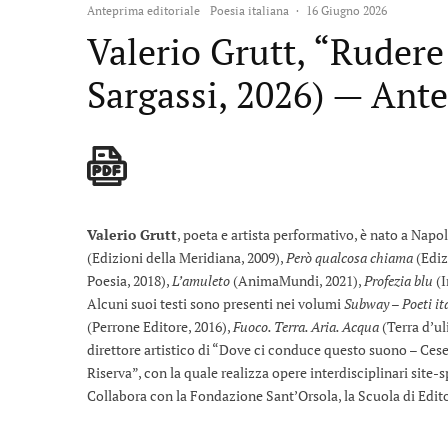
Anteprima editoriale
Poesia italiana
·
16 Giugno 2026
Valerio Grutt, “Rudere
Sargassi, 2026) — Ante
Valerio Grutt
, poeta e artista performativo, è nato a Napo
(Edizioni della Meridiana, 2009),
Però qualcosa chiama
(Ediz
Poesia, 2018),
L’amuleto
(AnimaMundi, 2021),
Profezia blu
(I
Alcuni suoi testi sono presenti nei volumi
Subway – Poeti it
(Perrone Editore, 2016),
Fuoco. Terra. Aria. Acqua
(Terra d’ul
direttore artistico di “Dove ci conduce questo suono – Cese
Riserva”, con la quale realizza opere interdisciplinari site-
Collabora con la Fondazione Sant’Orsola, la Scuola di Edito