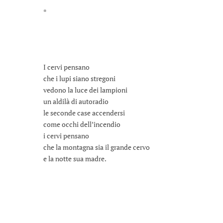
*
I cervi pensano
che i lupi siano stregoni
vedono la luce dei lampioni
un aldilà di autoradio
le seconde case accendersi
come occhi dell’incendio
i cervi pensano
che la montagna sia il grande cervo
e la notte sua madre.