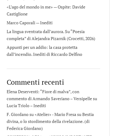
«L’ago del mondo in me» — Ospite: Davide
Castiglione
Marco Caporali — Inediti
La lingua sventrata dall’aurora. Su “Poesia
completa” di Alejandra Pizarnik (Crocetti, 2026)
Appunti per un addio: la casa protetta
dall’incendio. Inediti di Riccardo Delfino
Commenti recenti
Elena Deserventi: “Fiore di malva”, con
commento di Armando Saveriano – Versipelle
su
Lucia Triolo – Inediti
F. Giordano su «Atelier» - Mario Fresa
su
Bestia
divina, o lo stordimento della rivelazione. (di
Federica Giordano)