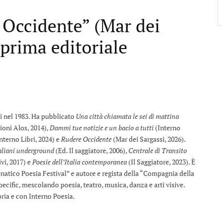
 Occidente” (Mar dei
prima editoriale
li nel 1983. Ha pubblicato
Una città chiamata le sei di mattina
ioni Alos, 2014),
Dammi tue notizie e un bacio a tutti
(Interno
nterno Libri, 2024) e
Rudere Occidente
(Mar dei Sargassi, 2026).
aliani underground
(Ed. Il saggiatore, 2006),
Centrale di Transito
ivi, 2017) e
Poesie dell’Italia contemporanea
(Il Saggiatore, 2023). È
natico Poesia Festival” e autore e regista della “Compagnia della
specific, mescolando poesia, teatro, musica, danza e arti visive.
ria e con Interno Poesia.