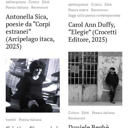
atelierpoesia
Critica
Editi
atelierpoesia
Critica
Editi
Poesia italiana
Recensioni
Poesia estera
Recensioni
Antonella Sica,
Saggi sulla poesia contemporanea
poesie da “Corpi
Carol Ann Duffy,
estranei”
“Elegie” (Crocetti
(Arcipelago itaca,
Editore, 2025)
2025)
Critica
Editi
Poesia italiana
Recensioni
Inediti
Poesia italiana
Daniele Beghè,