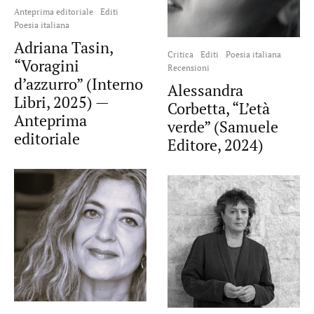
Anteprima editoriale
Editi
Poesia italiana
Adriana Tasin,
Critica
Editi
Poesia italiana
“Voragini
Recensioni
d’azzurro” (Interno
Alessandra
Libri, 2025) —
Corbetta, “L’età
Anteprima
verde” (Samuele
editoriale
Editore, 2024)