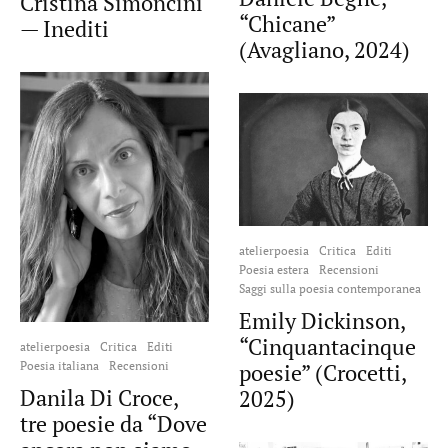
Cristina Simoncini
“Chicane”
— Inediti
(Avagliano, 2024)
atelierpoesia
Critica
Editi
Poesia estera
Recensioni
Saggi sulla poesia contemporanea
Emily Dickinson,
“Cinquantacinque
atelierpoesia
Critica
Editi
Poesia italiana
Recensioni
poesie” (Crocetti,
Danila Di Croce,
2025)
tre poesie da “Dove