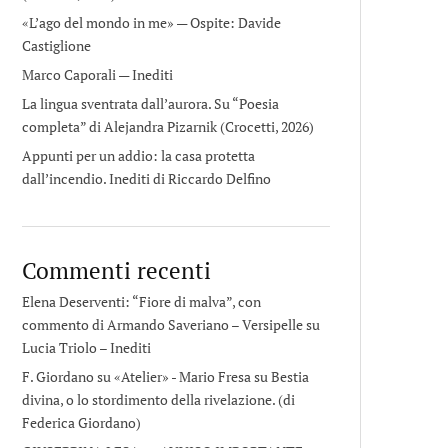
«L’ago del mondo in me» — Ospite: Davide
Castiglione
Marco Caporali — Inediti
La lingua sventrata dall’aurora. Su “Poesia
completa” di Alejandra Pizarnik (Crocetti, 2026)
Appunti per un addio: la casa protetta
dall’incendio. Inediti di Riccardo Delfino
Commenti recenti
Elena Deserventi: “Fiore di malva”, con
commento di Armando Saveriano – Versipelle
su
Lucia Triolo – Inediti
F. Giordano su «Atelier» - Mario Fresa
su
Bestia
divina, o lo stordimento della rivelazione. (di
Federica Giordano)