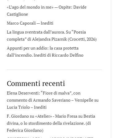
«L’ago del mondo in me» — Ospite: Davide
Castiglione
Marco Caporali — Inediti
La lingua sventrata dall’aurora. Su “Poesia
completa” di Alejandra Pizarnik (Crocetti, 2026)
Appunti per un addio: la casa protetta
dall’incendio. Inediti di Riccardo Delfino
Commenti recenti
Elena Deserventi: “Fiore di malva”, con
commento di Armando Saveriano – Versipelle
su
Lucia Triolo – Inediti
F. Giordano su «Atelier» - Mario Fresa
su
Bestia
divina, o lo stordimento della rivelazione. (di
Federica Giordano)