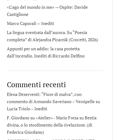
«L’ago del mondo in me» — Ospite: Davide
Castiglione
Marco Caporali — Inediti
La lingua sventrata dall’aurora. Su “Poesia
completa” di Alejandra Pizarnik (Crocetti, 2026)
Appunti per un addio: la casa protetta
dall’incendio. Inediti di Riccardo Delfino
Commenti recenti
Elena Deserventi: “Fiore di malva”, con
commento di Armando Saveriano – Versipelle
su
Lucia Triolo – Inediti
F. Giordano su «Atelier» - Mario Fresa
su
Bestia
divina, o lo stordimento della rivelazione. (di
Federica Giordano)