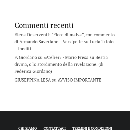
Commenti recenti
Elena Deserventi: “Fiore di malva”, con commento
di Armando Saveriano – Versipelle
su
Lucia Triolo
– Inediti
F. Giordano su «Atelier» - Mario Fresa
su
Bestia
divina, o lo stordimento della rivelazione. (di
Federica Giordano)
GIUSEPPINA LESA
su
AVVISO IMPORTANTE
CHI SIAMO
CONTATTACI
TERMINI E CONDIZIONI