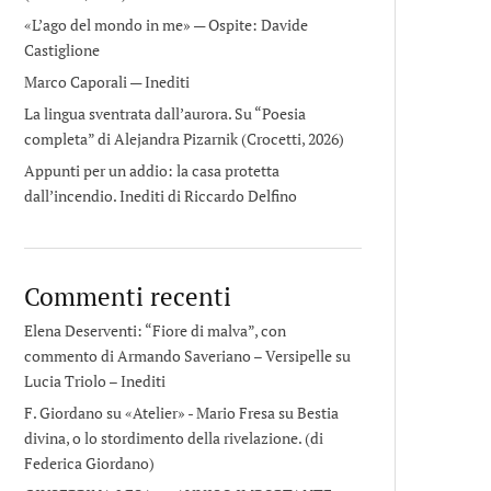
«L’ago del mondo in me» — Ospite: Davide
Castiglione
Marco Caporali — Inediti
La lingua sventrata dall’aurora. Su “Poesia
completa” di Alejandra Pizarnik (Crocetti, 2026)
Appunti per un addio: la casa protetta
dall’incendio. Inediti di Riccardo Delfino
Commenti recenti
Elena Deserventi: “Fiore di malva”, con
commento di Armando Saveriano – Versipelle
su
Lucia Triolo – Inediti
F. Giordano su «Atelier» - Mario Fresa
su
Bestia
divina, o lo stordimento della rivelazione. (di
Federica Giordano)