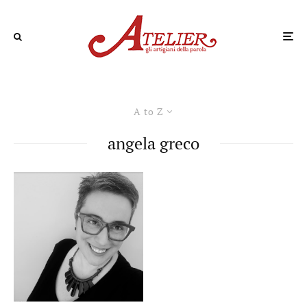
A to Z
angela greco