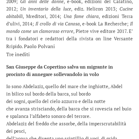
2009;
Gli anni delle donne
, e-book, edizioni del Calatino,
2012;
Un inventario della luce
, ediz. Helicon 2013;
Cucine
abitabili
, Mreditori, 2014;
Una fame chiara
, edizioni Terra
d’ulivi, 2014;
Il crollo di via Canosa
, e-book La Recherche;
Il
mondo come un clamoroso errore
, Pietre vive editore 2017. E’
tra i fondatori e redattori della rivista on line Versante
Paolo Polvani
Rripido.
Tre inediti
San Giuseppe da Copertino salva un migrante in
procinto di annegare sollevandolo in volo
Io sono Abdelaziz, quello del mare che inghiotte, Abdel
in bilico sul bordo della barca, sul bordo
dei sogni, quello del cielo azzurro e della notte
che avanza strisciando, della barca che si rovescia nel buio
e spalanca l’alfabeto sonoro del terrore.
Abdelaziz del freddo che assorbe, della imperscrutabilità
dei pesci,
dell’acqua che diventa uno scintillio di voci, di grida,