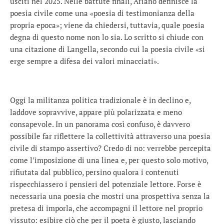
usciti nel 2025. Nelle battute finali, Ariano definisce la
poesia civile come una «poesia di testimonianza della
propria epoca»; viene da chiedersi, tuttavia, quale poesia
degna di questo nome non lo sia. Lo scritto si chiude con
una citazione di Langella, secondo cui la poesia civile «si
erge sempre a difesa dei valori minacciati».
Oggi la militanza politica tradizionale è in declino e,
laddove sopravvive, appare più polarizzata e meno
consapevole. In un panorama così confuso, è davvero
possibile far riflettere la collettività attraverso una poesia
civile di stampo assertivo? Credo di no: verrebbe percepita
come l’imposizione di una linea e, per questo solo motivo,
rifiutata dal pubblico, persino qualora i contenuti
rispecchiassero i pensieri del potenziale lettore. Forse è
necessaria una poesia che mostri una prospettiva senza la
pretesa di imporla, che accompagni il lettore nel proprio
vissuto: esibire ciò che per il poeta è giusto, lasciando