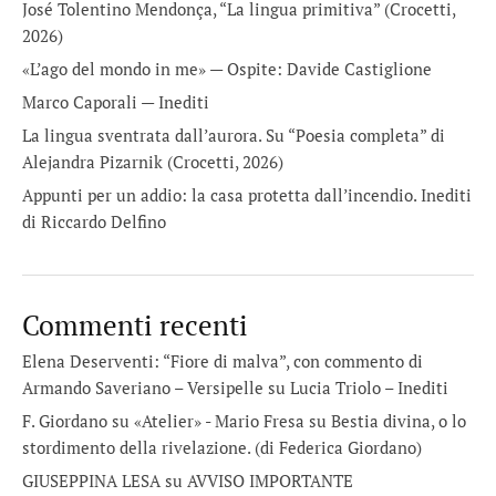
José Tolentino Mendonça, “La lingua primitiva” (Crocetti,
2026)
«L’ago del mondo in me» — Ospite: Davide Castiglione
Marco Caporali — Inediti
La lingua sventrata dall’aurora. Su “Poesia completa” di
Alejandra Pizarnik (Crocetti, 2026)
Appunti per un addio: la casa protetta dall’incendio. Inediti
di Riccardo Delfino
Commenti recenti
Elena Deserventi: “Fiore di malva”, con commento di
Armando Saveriano – Versipelle
su
Lucia Triolo – Inediti
F. Giordano su «Atelier» - Mario Fresa
su
Bestia divina, o lo
stordimento della rivelazione. (di Federica Giordano)
GIUSEPPINA LESA
su
AVVISO IMPORTANTE