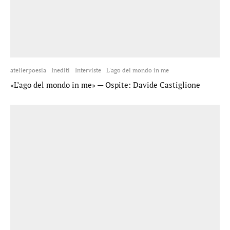
atelierpoesia
Inediti
Interviste
L'ago del mondo in me
«L’ago del mondo in me» — Ospite: Davide Castiglione