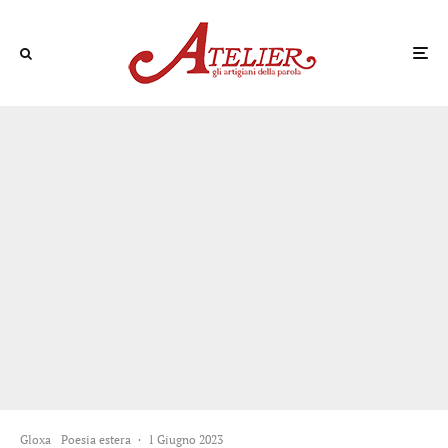
Gloxa
Poesia estera
·
1 Giugno 2023