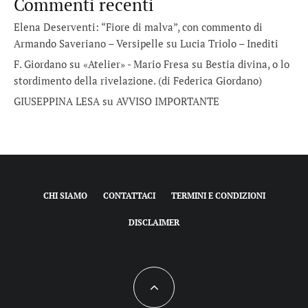
Commenti recenti
Elena Deserventi: “Fiore di malva”, con commento di
Armando Saveriano – Versipelle
su
Lucia Triolo – Inediti
F. Giordano su «Atelier» - Mario Fresa
su
Bestia divina, o lo
stordimento della rivelazione. (di Federica Giordano)
GIUSEPPINA LESA
su
AVVISO IMPORTANTE
CHI SIAMO
CONTATTACI
TERMINI E CONDIZIONI
DISCLAIMER