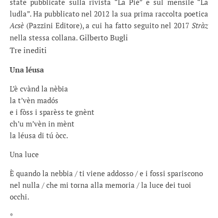
state pubblicate sulla rivista “La Piè” e sul mensile “La
ludla”. Ha pubblicato nel 2012 la sua prima raccolta poetica
Acsè
(Pazzini Editore), a cui ha fatto seguito nel 2017
Stràz
Gilberto Bugli
nella stessa collana.
Tre inediti
Una léusa
L’è cvànd la nèbia
la t’vèn madós
e i fòss i sparèss te gnènt
ch’u m’vèn in mènt
la léusa di tú òcc.
Una luce
È quando la nebbia / ti viene addosso / e i fossi spariscono
nel nulla / che mi torna alla memoria / la luce dei tuoi
occhi.
*