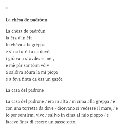
*
La chèsa de padróun
La chèsa de padróun
la èra d’in èlt
in chèva a la grèppa
e s’ na turètta da duvò
i gióiva u s’ avdès e’ mèr,
e mè pàr santóim vóiv
a salóiva sóura la mi piòpa
e a fèva finta da èss un gazót.
La casa del padrone
La casa del padrone / era in alto / in cima alla greppa / e
con una torretta da dove / dicevano si vedesse il mare, / e
io per sentirmi vivo / salivo in cima al mio pioppo / e
facevo finta di essere un passerotto.