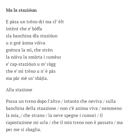
Ma la stazióun
E pàsa un trèno dri ma cl’ èlt
intènt che e’ bòffa
sla banchina dla stazióun
u n gnè ànma vóiva
gnènca la mì, che strèn
la nóiva la smòrta i rumèur
e’ cap-stazióun u m’ rògg
che e’ mì trèno u n’ è pàs
ma pàr mè us’ sbàjia.
Alla stazione
Passa un treno dopo l’altro / intanto che neviva / sulla
banchina della staazione / non c’è anima viva / nemmeno
la mia, / che strano / la neve spegne i rumori / il
capostazione mi urla / che il mio treno non è passato / ma
per me si sbaglia.