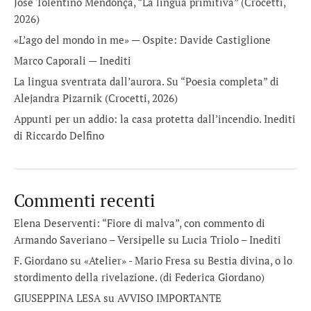
José Tolentino Mendonça, “La lingua primitiva” (Crocetti,
2026)
«L’ago del mondo in me» — Ospite: Davide Castiglione
Marco Caporali — Inediti
La lingua sventrata dall’aurora. Su “Poesia completa” di
Alejandra Pizarnik (Crocetti, 2026)
Appunti per un addio: la casa protetta dall’incendio. Inediti
di Riccardo Delfino
Commenti recenti
Elena Deserventi: “Fiore di malva”, con commento di
Armando Saveriano – Versipelle
su
Lucia Triolo – Inediti
F. Giordano su «Atelier» - Mario Fresa
su
Bestia divina, o lo
stordimento della rivelazione. (di Federica Giordano)
GIUSEPPINA LESA
su
AVVISO IMPORTANTE