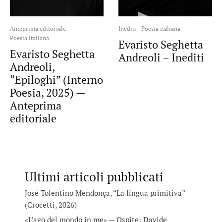
Anteprima editoriale
Inediti
Poesia italiana
Poesia italiana
Evaristo Seghetta
Evaristo Seghetta
Andreoli – Inediti
Andreoli,
“Epiloghi” (Interno
Poesia, 2025) —
Anteprima
editoriale
Ultimi articoli pubblicati
José Tolentino Mendonça, “La lingua primitiva”
(Crocetti, 2026)
«L’ago del mondo in me» — Ospite: Davide