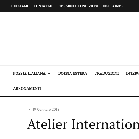
CHI SIAMO
CONTATTACI
TERMINI E CONDIZIONI
DISCLAIMER
POESIA ITALIANA
POESIA ESTERA
TRADUZIONI
INTERV
ABBONAMENTI
·
19 Gennaio 2018
Atelier Internati