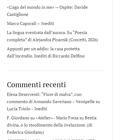
«L’ago del mondo in me» — Ospite: Davide
Castiglione
Marco Caporali — Inediti
La lingua sventrata dall’aurora. Su “Poesia
completa” di Alejandra Pizarnik (Crocetti, 2026)
Appunti per un addio: la casa protetta
dall’incendio. Inediti di Riccardo Delfino
Commenti recenti
Elena Deserventi: “Fiore di malva”, con
commento di Armando Saveriano – Versipelle
su
Lucia Triolo – Inediti
F. Giordano su «Atelier» - Mario Fresa
su
Bestia
divina, o lo stordimento della rivelazione. (di
Federica Giordano)