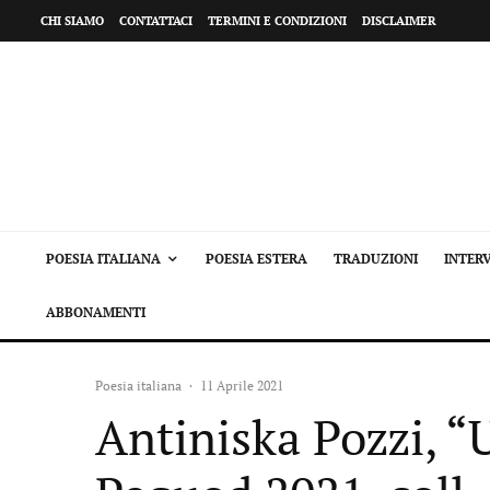
CHI SIAMO
CONTATTACI
TERMINI E CONDIZIONI
DISCLAIMER
POESIA ITALIANA
POESIA ESTERA
TRADUZIONI
INTERV
ABBONAMENTI
Poesia italiana
·
11 Aprile 2021
Antiniska Pozzi, “