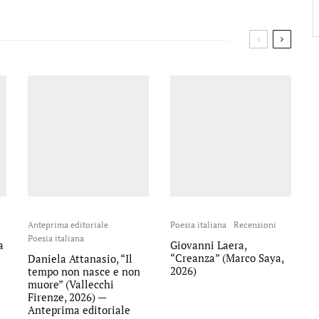
Anteprima editoriale
Poesia italiana
Recensioni
Poesia italiana
a
Giovanni Laera,
“Creanza” (Marco Saya,
Daniela Attanasio, “Il
2026)
tempo non nasce e non
muore” (Vallecchi
Firenze, 2026) —
Anteprima editoriale