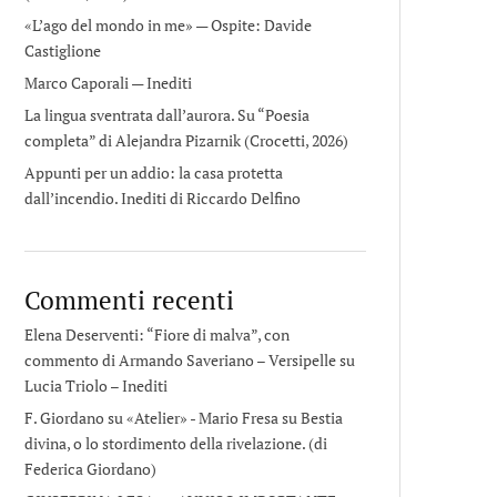
«L’ago del mondo in me» — Ospite: Davide
Castiglione
Marco Caporali — Inediti
La lingua sventrata dall’aurora. Su “Poesia
completa” di Alejandra Pizarnik (Crocetti, 2026)
Appunti per un addio: la casa protetta
dall’incendio. Inediti di Riccardo Delfino
Commenti recenti
Elena Deserventi: “Fiore di malva”, con
commento di Armando Saveriano – Versipelle
su
Lucia Triolo – Inediti
F. Giordano su «Atelier» - Mario Fresa
su
Bestia
divina, o lo stordimento della rivelazione. (di
Federica Giordano)