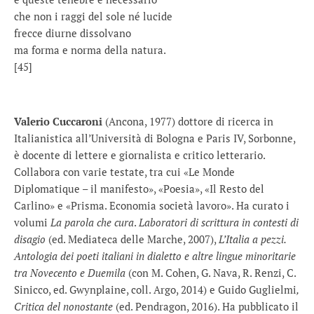
che non i raggi del sole né lucide
frecce diurne dissolvano
ma forma e norma della natura.
[45]
Valerio Cuccaroni
(Ancona, 1977) dottore di ricerca in
Italianistica all’Università di Bologna e Paris IV, Sorbonne,
è docente di lettere e giornalista e critico letterario.
Collabora con varie testate, tra cui «Le Monde
Diplomatique – il manifesto», «Poesia», «Il Resto del
Carlino» e «Prisma. Economia società lavoro». Ha curato i
volumi
La parola che cura
.
Laboratori di scrittura in contesti di
disagio
(ed. Mediateca delle Marche, 2007),
L’Italia a pezzi.
Antologia dei poeti italiani in dialetto
e altre lingue minoritarie
tra Novecento e Duemila
(con M. Cohen, G. Nava, R. Renzi, C.
Sinicco, ed. Gwynplaine, coll. Argo, 2014) e Guido Guglielmi
,
Critica del nonostante
(ed. Pendragon, 2016). Ha pubblicato il