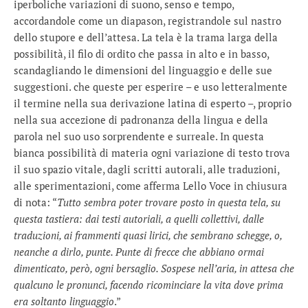
iperboliche variazioni di suono, senso e tempo,
accordandole come un diapason, registrandole sul nastro
dello stupore e dell’attesa. La tela è la trama larga della
possibilità, il filo di ordito che passa in alto e in basso,
scandagliando le dimensioni del linguaggio e delle sue
suggestioni. che queste per esperire – e uso letteralmente
il termine nella sua derivazione latina di esperto –, proprio
nella sua accezione di padronanza della lingua e della
parola nel suo uso sorprendente e surreale. In questa
bianca possibilità di materia ogni variazione di testo trova
il suo spazio vitale, dagli scritti autorali, alle traduzioni,
alle sperimentazioni, come afferma Lello Voce in chiusura
di nota: “
Tutto sembra poter trovare posto in questa tela, su
questa tastiera: dai testi autoriali, a quelli collettivi, dalle
traduzioni, ai frammenti quasi lirici, che sembrano schegge, o,
neanche a dirlo, punte. Punte di frecce che abbiano ormai
dimenticato, però, ogni bersaglio. Sospese nell’aria, in attesa che
qualcuno le pronunci, facendo ricominciare la vita dove prima
era soltanto linguaggio
.”