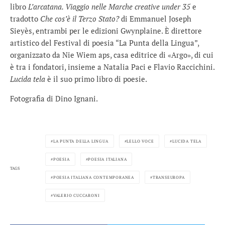
libro
L’arcatana. Viaggio nelle Marche creative under 35
e
tradotto
Che cos’è il Terzo Stato?
di Emmanuel Joseph
Sieyès, entrambi per le edizioni Gwynplaine. È direttore
artistico del Festival di poesia “La Punta della Lingua”,
organizzato da Nie Wiem aps, casa editrice di «Argo», di cui
è tra i fondatori, insieme a Natalia Paci e Flavio Raccichini.
Lucida tela
è il suo primo libro di poesie.
Fotografia di Dino Ignani.
LA PUNTA DELLA LINGUA
LELLO VOCE
LUCIDA TELA
POESIA
POESIA ITALIANA
TAGS
POESIA ITALIANA CONTEMPORANEA
TRANSEUROPA
VALERIO CUCCARONI