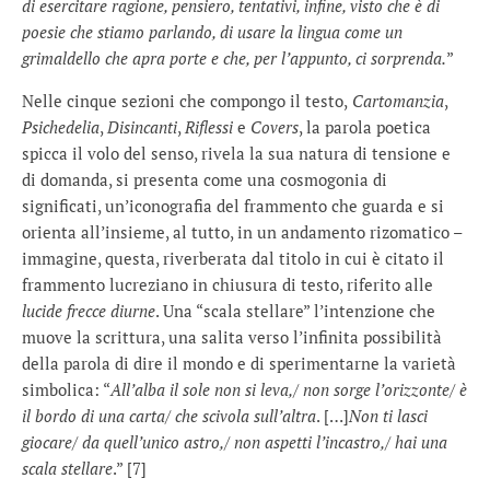
di esercitare ragione, pensiero, tentativi, infine, visto che è di
poesie che stiamo parlando, di usare la lingua come un
grimaldello che apra porte e che, per l’appunto, ci sorprenda.
”
Nelle cinque sezioni che compongo il testo,
Cartomanzia
,
Psichedelia
,
Disincanti
,
Riflessi
e
Covers
, la parola poetica
spicca il volo del senso, rivela la sua natura di tensione e
di domanda, si presenta come una cosmogonia di
significati, un’iconografia del frammento che guarda e si
orienta all’insieme, al tutto, in un andamento rizomatico –
immagine, questa, riverberata dal titolo in cui è citato il
frammento lucreziano in chiusura di testo, riferito alle
lucide frecce diurne
. Una “scala stellare” l’intenzione che
muove la scrittura, una salita verso l’infinita possibilità
della parola di dire il mondo e di sperimentarne la varietà
simbolica: “
All’alba il sole non si leva,/ non sorge l’orizzonte/ è
il bordo di una carta/ che scivola sull’altra
. […]
Non ti lasci
giocare/ da quell’unico astro,/ non aspetti l’incastro,/ hai una
scala stellare
.” [7]