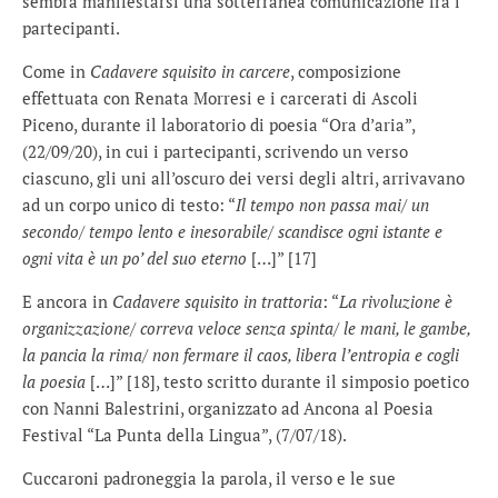
sembra manifestarsi una sotterranea comunicazione fra i
partecipanti.
Come in
Cadavere squisito in carcere
, composizione
effettuata con Renata Morresi e i carcerati di Ascoli
Piceno, durante il laboratorio di poesia “Ora d’aria”,
(22/09/20), in cui i partecipanti, scrivendo un verso
ciascuno, gli uni all’oscuro dei versi degli altri, arrivavano
ad un corpo unico di testo: “
Il tempo non passa mai/ un
secondo/ tempo lento e inesorabile/ scandisce ogni istante e
ogni vita è un po’ del suo eterno
[…]” [17]
E ancora in
Cadavere squisito in trattoria
: “
La rivoluzione è
organizzazione/ correva veloce senza spinta/ le mani, le gambe,
la pancia la rima/ non fermare il caos, libera l’entropia e cogli
la poesia
[…]” [18], testo scritto durante il simposio poetico
con Nanni Balestrini, organizzato ad Ancona al Poesia
Festival “La Punta della Lingua”, (7/07/18).
Cuccaroni padroneggia la parola, il verso e le sue