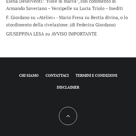
Elena Deserventi: “Fiore di malva”, con commento di
Armando Saveriano – Versipelle
su
Lucia Triolo – Inediti
F. Giordano su «Atelier» - Mario Fresa
su
Bestia divina, o lo
stordimento della rivelazione. (di Federica Giordano)
GIUSEPPINA LESA
su
AVVISO IMPORTANTE
CHI SIAMO
CONTATTACI
TERMINI E CONDIZIONI
DISCLAIMER