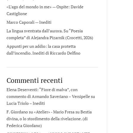
«L’ago del mondo in me» — Ospite: Davide
Castiglione
Marco Caporali — Inediti
La lingua sventrata dall’aurora. Su “Poesia
completa” di Alejandra Pizarnik (Crocetti, 2026)
Appunti per un addio: la casa protetta
dall’incendio. Inediti di Riccardo Delfino
Commenti recenti
Elena Deserventi: “Fiore di malva”, con
commento di Armando Saveriano – Versipelle
su
Lucia Triolo – Inediti
F. Giordano su «Atelier» - Mario Fresa
su
Bestia
divina, o lo stordimento della rivelazione. (di
Federica Giordano)