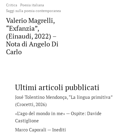
Critica
Poesia italiana
Saggi sulla poesia contemporanea
Valerio Magrelli,
“Exfanzia”,
(Einaudi, 2022) –
Nota di Angelo Di
Carlo
Ultimi articoli pubblicati
José Tolentino Mendonça, “La lingua primitiva”
(Crocetti, 2026)
«L’ago del mondo in me» — Ospite: Davide
Castiglione
Marco Caporali — Inediti