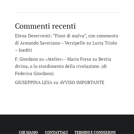
Commenti recenti
Elena Deserventi: “Fiore di malva”, con commento
di Armando Saveriano – Versipelle
su
Lucia Triolo
– Inediti
F. Giordano su «Atelier» - Mario Fresa
su
Bestia
divina, o lo stordimento della rivelazione. (di
Federica Giordano)
GIUSEPPINA LESA
su
AVVISO IMPORTANTE
CHI SIAMO
CONTATTACI
TERMINI E CONDIZIONI