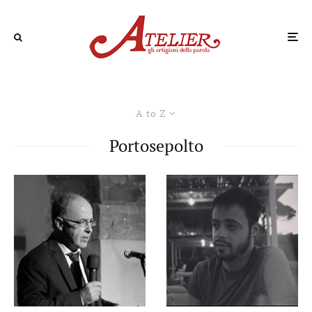
A to Z
Portosepolto