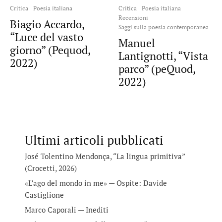
Critica
Poesia italiana
Critica
Poesia italiana
Recensioni
Biagio Accardo,
Saggi sulla poesia contemporanea
“Luce del vasto
Manuel
giorno” (Pequod,
Lantignotti, “Vista
2022)
parco” (peQuod,
2022)
Ultimi articoli pubblicati
José Tolentino Mendonça, “La lingua primitiva”
(Crocetti, 2026)
«L’ago del mondo in me» — Ospite: Davide
Castiglione
Marco Caporali — Inediti