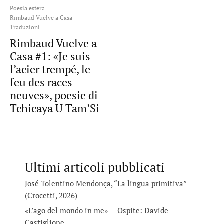
Poesia estera
Rimbaud Vuelve a Casa
Traduzioni
Rimbaud Vuelve a
Casa #1: «Je suis
l’acier trempé, le
feu des races
neuves», poesie di
Tchicaya U Tam’Si
Ultimi articoli pubblicati
José Tolentino Mendonça, “La lingua primitiva”
(Crocetti, 2026)
«L’ago del mondo in me» — Ospite: Davide
Castiglione